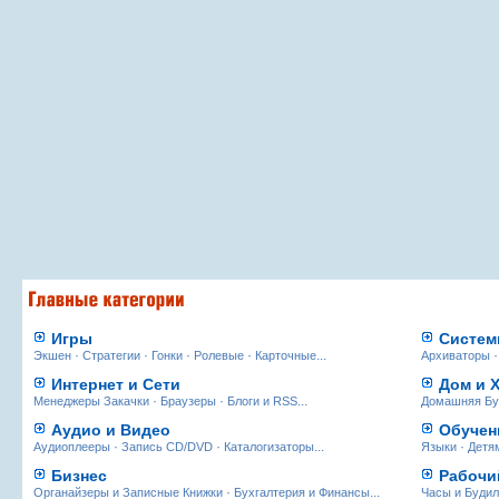
Игры
Систем
·
·
·
·
...
Экшен
Стратегии
Гонки
Ролевые
Карточные
Архиваторы
Интернет и Сети
Дом и 
·
·
...
Менеджеры Закачки
Браузеры
Блоги и RSS
Домашняя Бу
Аудио и Видео
Обучен
·
·
...
·
Аудиоплееры
Запись CD/DVD
Каталогизаторы
Языки
Детя
Бизнес
Рабочи
·
...
Органайзеры и Записные Книжки
Бухгалтерия и Финансы
Часы и Будил