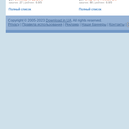
закачек:
27
| рейтинг:
0.0/5
закачек:
80
| рейтинг:
0.0/5
Полный список
Полный список
Copyright © 2005-2023
Download.in.UA
. All rights reserved.
Privacy
|
Правила использования
|
Реклама
|
Наши баннеры
|
Контакты
|