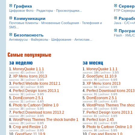
Графика
Сервер
·
·
...
Цифровое Фото
Редакторы
Просмотрщики
FTP Серверы
Коммуникации
Разраб
·
·
·
Почтовые Клиенты
Мгновенные Сообщения
Телефония и
Java
C/C++/
...
SMS
Програ
Безопасность
·
Flash
XML/
·
·
·
...
Антивирусы
Файерволы
Шифрование
Антиспам
1.
MoneyQuake 1.1.1
1.
MoneyQuake 1.1.1
закачек:
43
| рейтинг:
3.5/5
закачек:
184
| рейтинг:
3.5/5
2.
XP Menu Icons 2013
2.
GoodSync 11.10.9
закачек:
36
| рейтинг:
3.0/5
закачек:
95
| рейтинг:
0.0/5
3.
Perfect Website Icons 2012.1
3.
XP Menu Icons 2013
закачек:
32
| рейтинг:
0.0/5
закачек:
94
| рейтинг:
3.0/5
4.
Perfect Design Icons 2013.1
4.
Perfect Download Icons 2013
закачек:
32
| рейтинг:
3.0/5
закачек:
91
| рейтинг:
3.0/5
5.
DomEconom 2.5.1
5.
DomEconom 2.5.1
закачек:
31
| рейтинг:
4.4/5
закачек:
85
| рейтинг:
4.4/5
6.
Photo to Cartoon Online 1.0
6.
WordPress Themes The shoc
закачек:
30
| рейтинг:
5.0/5
закачек:
85
| рейтинг:
0.0/5
7.
Perfect Download Icons 2013.2
7.
Perfect Design Icons 2013.1
закачек:
29
| рейтинг:
3.0/5
закачек:
81
| рейтинг:
3.0/5
8.
WordPress Themes The shock bundle 1
8.
Perfect Icon 2.45
закачек:
29
| рейтинг:
0.0/5
закачек:
81
| рейтинг:
0.0/5
9.
Crop and Resize 1.0
9.
Photo to Cartoon Online 1.0
закачек:
29
| рейтинг:
0.0/5
закачек:
80
| рейтинг:
5.0/5
10.
GoodSync 11.10.9
10.
Crop and Resize 1.0