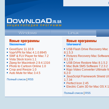
GoodSync 11.10.9
USB Flash Drive Recovery Mac
VyprVPN for Mac 4.1.0.8945
8.1.5.3
SWF & FLV Player for Mac 7.2
Pictures Recovery Mac Softwar
Vista Stock Icons 1.1
8.1.3.9
Zipeg for Macintosh 2.9.4.1316
USB Drive Restore Mac 8.1.5.2
Photo to Cartoon Online 1.0
Mac Bulk SMS Software 7.2.3.2
Crop and Resize 1.0
Kigo Video Converter Ultimate f
Auto Mute for Mac 3.4.5
6.2.0
JavaScript Framework Shield UI
|
Полный список
RSS
1.7.34
Perfect Icon 2.45
Electric Calm 3D for Mac OS X 1
|
Полный список
RSS