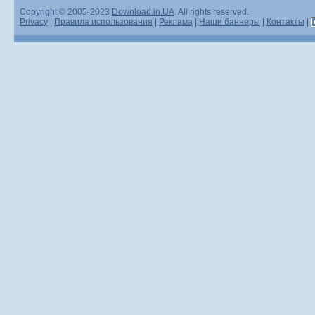
Copyright © 2005-2023
Download.in.UA
. All rights reserved.
Privacy
|
Правила использования
|
Реклама
|
Наши баннеры
|
Контакты
|