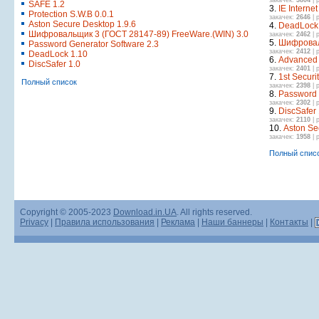
закачек:
3804
| 
SAFE 1.2
3.
IE Internet
Protection S.W.B 0.0.1
закачек:
2646
| 
Aston Secure Desktop 1.9.6
4.
DeadLock
Шифровальщик 3 (ГОСТ 28147-89) FreeWare.(WIN) 3.0
закачек:
2462
| 
5.
Шифроваль
Password Generator Software 2.3
закачек:
2412
| 
DeadLock 1.10
6.
Advanced S
DiscSafer 1.0
закачек:
2401
| 
7.
1st Securi
Полный список
закачек:
2398
| 
8.
Password 
закачек:
2302
| 
9.
DiscSafer 
закачек:
2110
| 
10.
Aston Se
закачек:
1958
| 
Полный спис
Copyright © 2005-2023
Download.in.UA
. All rights reserved.
Privacy
|
Правила использования
|
Реклама
|
Наши баннеры
|
Контакты
|