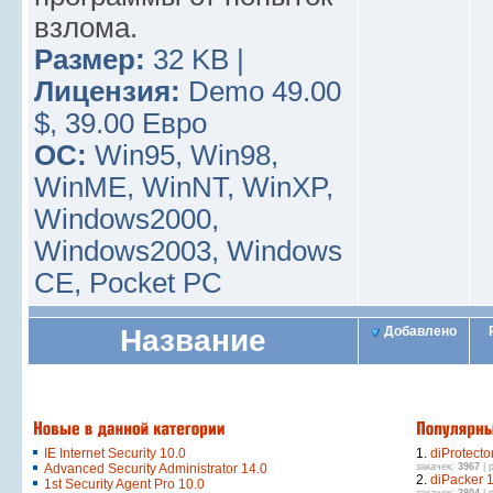
взлома.
Размер:
32 KB |
Лицензия:
Demo 49.00
$, 39.00 Евро
ОС:
Win95, Win98,
WinME, WinNT, WinXP,
Windows2000,
Windows2003, Windows
CE, Pocket PC
Название
Добавлено
IE Internet Security 10.0
1.
diProtecto
Advanced Security Administrator 14.0
закачек:
3967
| 
2.
diPacker 1
1st Security Agent Pro 10.0