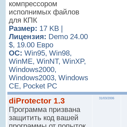
компрессором
исполнимых файлов
для КПК
Размер:
17 KB |
Лицензия:
Demo 24.00
$, 19.00 Евро
ОС:
Win95, Win98,
WinME, WinNT, WinXP,
Windows2000,
Windows2003, Windows
CE, Pocket PC
diProtector 1.3
31/03/2006
Программа призвана
защитить код вашей
программы от попыток