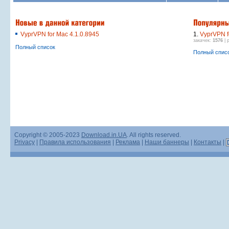
VyprVPN for Mac 4.1.0.8945
1.
VyprVPN f
закачек:
1576
| 
Полный список
Полный спис
Copyright © 2005-2023
Download.in.UA
. All rights reserved.
Privacy
|
Правила использования
|
Реклама
|
Наши баннеры
|
Контакты
|