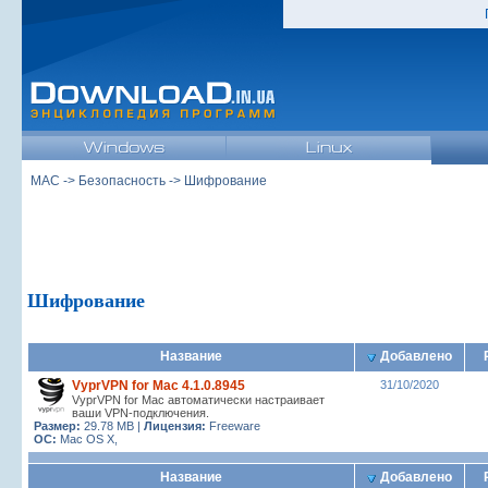
MAC
->
Безопасность
-> Шифрование
Шифрование
Название
Добавлено
VyprVPN for Mac 4.1.0.8945
31/10/2020
VyprVPN for Mac автоматически настраивает
ваши VPN-подключения.
Размер:
29.78 MB |
Лицензия:
Freeware
ОС:
Mac OS X,
Название
Добавлено