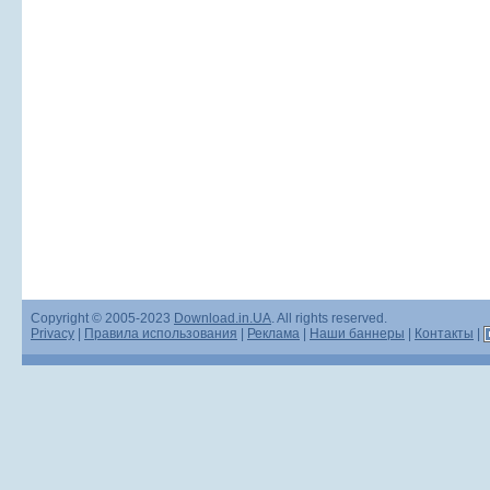
Copyright © 2005-2023
Download.in.UA
. All rights reserved.
Privacy
|
Правила использования
|
Реклама
|
Наши баннеры
|
Контакты
|