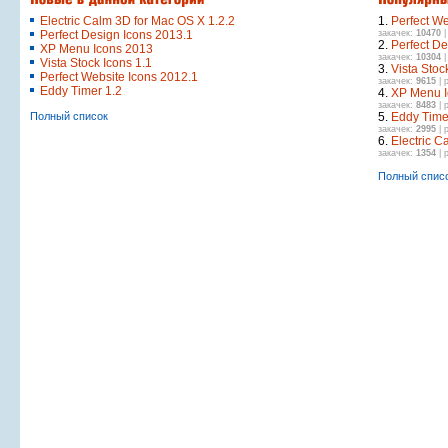
Electric Calm 3D for Mac OS X 1.2.2
1.
Perfect We
Perfect Design Icons 2013.1
закачек:
10470
|
2.
Perfect De
XP Menu Icons 2013
закачек:
10304
|
Vista Stock Icons 1.1
3.
Vista Stoc
Perfect Website Icons 2012.1
закачек:
9615
| 
Eddy Timer 1.2
4.
XP Menu I
закачек:
8483
| 
Полный список
5.
Eddy Time
закачек:
2995
| 
6.
Electric C
закачек:
1354
| 
Полный спис