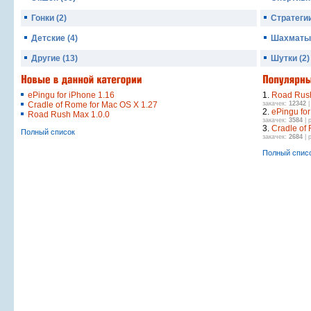
Гонки (2)
Стратегии
Детские (4)
Шахматы 
Другие (13)
Шутки (2)
ePingu for iPhone 1.16
1.
Road Rush
Cradle of Rome for Mac OS X 1.27
закачек:
12342
|
2.
ePingu for
Road Rush Max 1.0.0
закачек:
3584
| 
3.
Cradle of
Полный список
закачек:
2684
| 
Полный спис