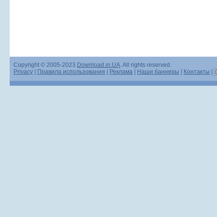
Copyright © 2005-2023
Download.in.UA
. All rights reserved.
Privacy
|
Правила использования
|
Реклама
|
Наши баннеры
|
Контакты
|