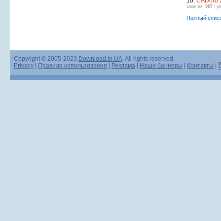
10.
CADbro 
закачек:
987
| р
Полный спис
Copyright © 2005-2023
Download.in.UA
. All rights reserved.
Privacy
|
Правила использования
|
Реклама
|
Наши баннеры
|
Контакты
|