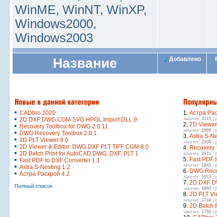
WinME, WinNT, WinXP,
Windows2000,
Windows2003
Название
Добавлено
CADbro 2020
1.
Астра Рас
2D DXF DWG CGM SVG HPGL Import DLL 9
закачек:
3115
| 
2.
2D Viewer
Recovery Toolbox for DWG 2.0.11
закачек:
2990
| 
DWG Recovery Toolbox 2.0.1
3.
Astra S-Ne
2D PLT Viewer 8.0
закачек:
2338
| 
2D Viewer & Editor: DWG DXF PLT TIFF CGM 8.0
4.
Recovery 
2D Batch Print for AutoCAD DWG, DXF, PLT 1
закачек:
2011
| 
5.
Fast PDF 
Fast PDF to DXF Converter 1.1
закачек:
1843
| 
Astra S-Nesting 1.2
6.
DWG Recov
Астра Раскрой 4.2
закачек:
1813
| 
7.
2D DXF D
Полный список
закачек:
1803
| 
8.
2D PLT Vi
закачек:
1734
| 
9.
2D Batch 
закачек:
1702
| 