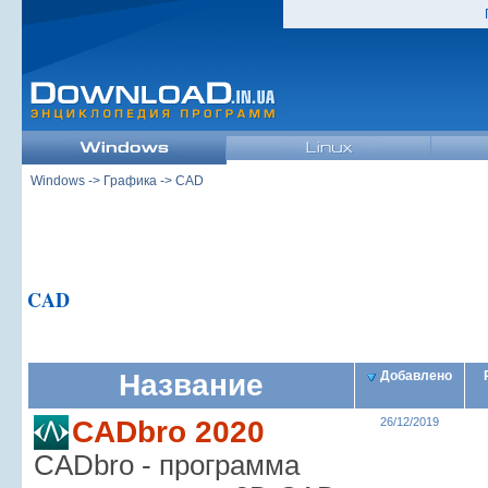
Windows
->
Графика
-> CAD
CAD
Название
Добавлено
CADbro 2020
26/12/2019
CADbro - программа