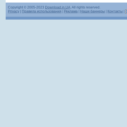
Copyright © 2005-2023
Download.in.UA
. All rights reserved.
Privacy
|
Правила использования
|
Реклама
|
Наши баннеры
|
Контакты
|