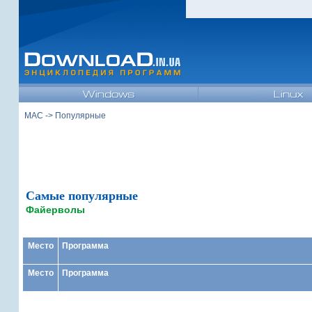
MAC
-> Популярные
Самые популярные
Файерволы
Место
Программа
Место
Программа