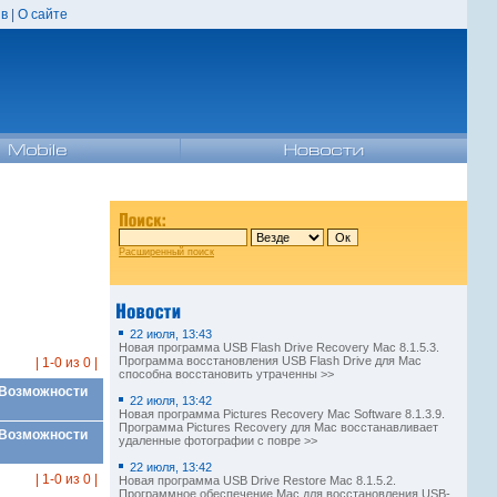
в
|
О сайте
Расширенный поиск
22 июля, 13:43
Новая программа USB Flash Drive Recovery Mac 8.1.5.3.
Программа восстановления USB Flash Drive для Mac
| 1-0 из 0 |
способна восстановить утраченны >>
Возможности
22 июля, 13:42
Новая программа Pictures Recovery Mac Software 8.1.3.9.
Программа Pictures Recovery для Mac восстанавливает
Возможности
удаленные фотографии с повре >>
22 июля, 13:42
| 1-0 из 0 |
Новая программа USB Drive Restore Mac 8.1.5.2.
Программное обеспечение Mac для восстановления USB-