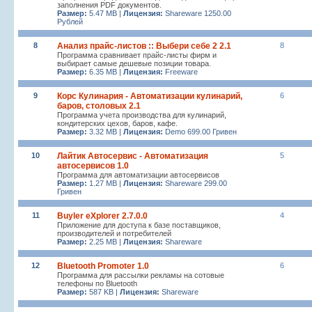
заполнения PDF документов.
Размер:
5.47 MB |
Лицензия:
Shareware 1250.00
Рублей
8
Анализ прайс-листов :: Выбери себе 2 2.1
8
Программа сравнивает прайс-листы фирм и
выбирает самые дешевые позиции товара.
Размер:
6.35 MB |
Лицензия:
Freeware
9
Корс Кулинария - Автоматизации кулинарий,
6
баров, столовых 2.1
Программа учета производства для кулинарий,
кондитерских цехов, баров, кафе.
Размер:
3.32 MB |
Лицензия:
Demo 699.00 Гривен
10
Лайтик Автосервис - Автоматизация
5
автосервисов 1.0
Программа для автоматизации автосервисов
Размер:
1.27 MB |
Лицензия:
Shareware 299.00
Гривен
11
Buyler eXplorer 2.7.0.0
4
Приложение для доступа к базе поставщиков,
производителей и потребителей
Размер:
2.25 MB |
Лицензия:
Shareware
12
Bluetooth Promoter 1.0
6
Программа для рассылки рекламы на сотовые
телефоны по Bluetooth
Размер:
587 KB |
Лицензия:
Shareware