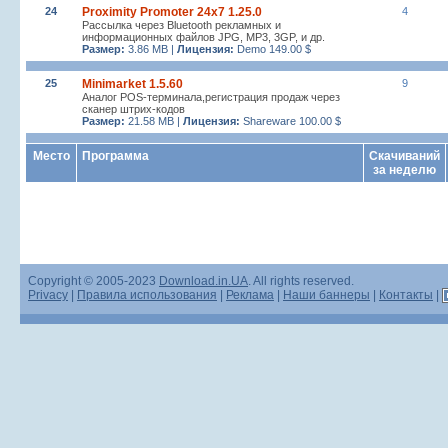
24
Proximity Promoter 24x7 1.25.0
4
Рассылка через Bluetooth рекламных и
информационных файлов JPG, MP3, 3GP, и др.
Размер:
3.86 MB |
Лицензия:
Demo 149.00 $
25
Minimarket 1.5.60
9
Аналог POS-терминала,регистрация продаж через
сканер штрих-кодов
Размер:
21.58 MB |
Лицензия:
Shareware 100.00 $
Место
Программа
Скачиваний
за неделю
Copyright © 2005-2023
Download.in.UA
. All rights reserved.
Privacy
|
Правила использования
|
Реклама
|
Наши баннеры
|
Контакты
|