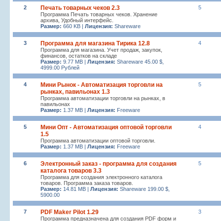
2
Печать товарных чеков 2.3
5
Программа Печать товарных чеков. Хранение
архива, Удобный интерфейс.
Размер:
660 KB |
Лицензия:
Shareware
3
Программа для магазина Тирика 12.8
4
Программа для магазина. Учет продаж, закупок,
финансов, остатков на складе
Размер:
9.77 MB |
Лицензия:
Shareware 45.00 $,
4999.00 Рублей
4
Мини Рынок - Автоматизация торговли на
5
рынках, павильонах 1.3
Программа автоматизации торговли на рынках, в
павильонах
Размер:
1.37 MB |
Лицензия:
Freeware
5
Мини Опт - Автоматизация оптовой торговли
4
1.5
Программа автоматизации оптовой торговли.
Размер:
1.37 MB |
Лицензия:
Freeware
6
Электронный заказ - программа для создания
5
каталога товаров 3.3
Программа для создания электронного каталога
товаров. Программа заказа товаров.
Размер:
14.81 MB |
Лицензия:
Shareware 199.00 $,
5900.00
7
PDF Maker Pilot 1.29
3
Программа предназначена для создания PDF форм и