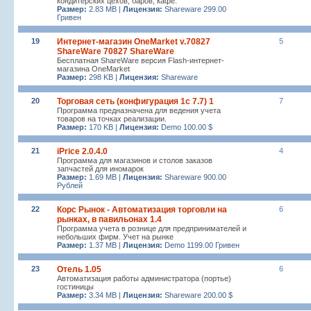
кондитерских цехов, баров, кафе.
Размер:
2.83 MB |
Лицензия:
Shareware 299.00
Гривен
19
Интернет-магазин OneMarket v.70827
5
ShareWare 70827 ShareWare
Бесплатная ShareWare версия Flash-интернет-
магазина OneMarket
Размер:
298 KB |
Лицензия:
Shareware
20
Торговая сеть (конфигурация 1с 7.7) 1
7
Программа предназначена для ведения учета
товаров на точках реализации.
Размер:
170 KB |
Лицензия:
Demo 100.00 $
21
iPrice 2.0.4.0
4
Программа для магазинов и столов заказов
запчастей для иномарок
Размер:
1.69 MB |
Лицензия:
Shareware 900.00
Рублей
22
Корс Рынок - Автоматизация торговли на
6
рынках, в павильонах 1.4
Программа учета в рознице для предпринимателей и
небольших фирм. Учет на рынке
Размер:
1.37 MB |
Лицензия:
Demo 1199.00 Гривен
23
Отель 1.05
6
Автоматизация работы администратора (портье)
гостиницы
Размер:
3.34 MB |
Лицензия:
Shareware 200.00 $