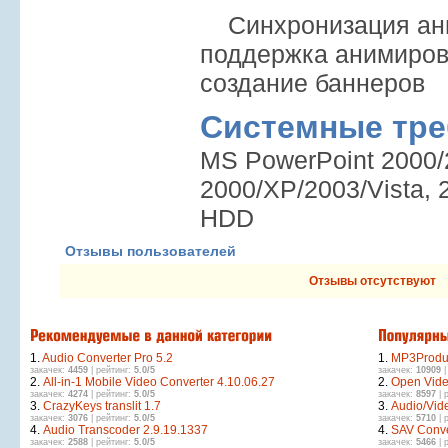
Синхронизация ани
поддержка анимиров
создание баннеров
Системные тре
MS PowerPoint 2000/
2000/XP/2003/Vista
HDD
Отзывы пользователей
Отзывы отсутствуют
1.
Audio Converter Pro 5.2
1.
MP3Produ
закачек:
4459
| рейтинг:
5.0/5
закачек:
10909
|
2.
All-in-1 Mobile Video Converter 4.10.06.27
2.
Open Vide
закачек:
4274
| рейтинг:
5.0/5
закачек:
8597
| 
3.
CrazyKeys translit 1.7
3.
Audio/Vid
закачек:
3076
| рейтинг:
5.0/5
закачек:
5710
| 
4.
Audio Transcoder 2.9.19.1337
4.
SAV Conve
закачек:
2588
| рейтинг:
5.0/5
закачек:
5466
| 