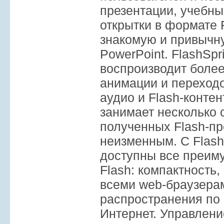
презентации, учебны
открытки в формате 
знакомую и привычну
PowerPoint. FlashSp
воспроизводит боле
анимации и переходо
аудио и Flash-конте
занимает несколько с
полученных Flash-пр
неизменным. С Flash
доступны все преим
Flash: компактность,
всеми web-браузерам
распространения по e
Интернет. Управлен