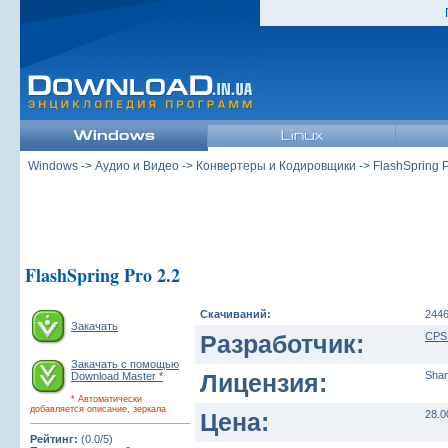
Windows
->
Аудио и Видео
->
Конвертеры и Кодировщики
-> FlashSpring P
FlashSpring Pro 2.2
Скачиваний:
244
Закачать
Разработчик:
CPS
Закачать с помощью
Лицензия:
Shar
Download Master *
* Автоматически
добавляется описание, зеркала
Цена:
28.0
Рейтинг:
(0.0/5)