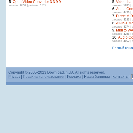
5.
Open Video Converter 3.3.9.9
5.
Videochar
закачек:
8597
| рейтинг:
4.7/5
закачек:
5289
| 
6.
Audio Conv
закачек:
4459
| 
7.
Direct MID
закачек:
4283
| 
8.
All-in-1 M
закачек:
4274
| 
9.
Midi to WA
закачек:
4256
| 
10.
Audio Co
закачек:
4062
| 
Полный спис
Copyright © 2005-2023
Download.in.UA
. All rights reserved.
Privacy
|
Правила использования
|
Реклама
|
Наши баннеры
|
Контакты
|