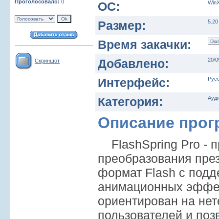
Проголосовало:
0
ОС:
WinX
Размер:
5.20
Время закачки:
Добавлено:
20/0
Скриншот
Интерфейс:
Рус
Категория:
Ауди
Описание про
FlashSpring Pro - 
преобразования през
формат Flash с подд
анимационных эффек
ориентирован на нет
пользователей и поз