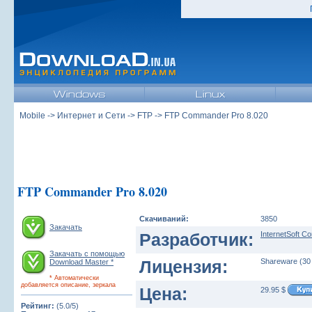
Mobile
->
Интернет и Сети
->
FTP
-> FTP Commander Pro 8.020
FTP Commander Pro 8.020
Скачиваний:
3850
Закачать
Разработчик:
InternetSoft Co
Закачать с помощью
Лицензия:
Shareware (30
Download Master *
* Автоматически
добавляется описание, зеркала
Цена:
29.95 $
Рейтинг:
(5.0/5)