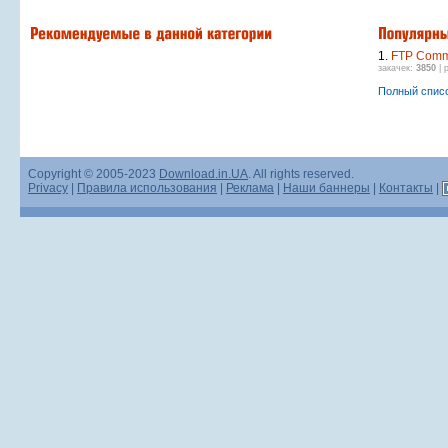
1.
FTP Comm
закачек:
3850
| 
Полный спис
Copyright © 2005-2023
Download.in.UA
. All rights reserved.
Privacy
|
Правила использования
|
Реклама
|
Наши баннеры
|
Контакты
|