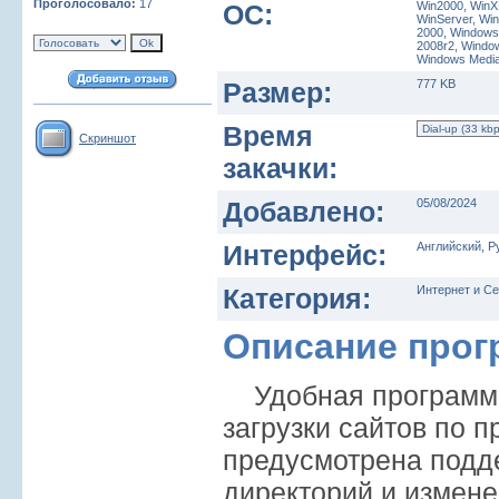
Проголосовало:
17
ОС:
Win2000, WinX
WinServer, Wi
2000, Windows
2008r2, Window
Windows Media
Размер:
777 KB
Время
Скриншот
закачки:
Добавлено:
05/08/2024
Интерфейс:
Английский, Р
Категория:
Интернет и Се
Описание про
Удобная программа
загрузки сайтов по п
предусмотрена подд
директорий и измене