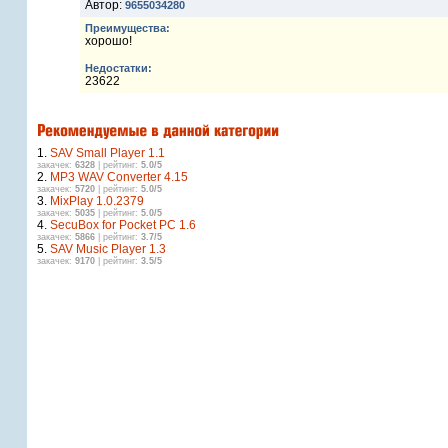
Автор:
9655034280
Преимущества:
хорошо!
Недостатки:
23622
1.
SAV Small Player 1.1
закачек:
6328
| рейтинг:
5.0/5
2.
MP3 WAV Converter 4.15
закачек:
5720
| рейтинг:
5.0/5
3.
MixPlay 1.0.2379
закачек:
5035
| рейтинг:
5.0/5
4.
SecuBox for Pocket PC 1.6
закачек:
5866
| рейтинг:
3.7/5
5.
SAV Music Player 1.3
закачек:
9170
| рейтинг:
3.5/5