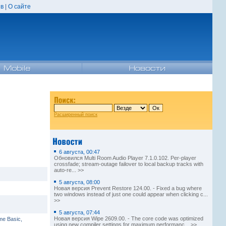
в
|
О сайте
Расширенный поиск
6 августа, 00:47
Обновился Multi Room Audio Player 7.1.0.102. Per-player
crossfade; stream-outage failover to local backup tracks with
auto-re... >>
5 августа, 08:00
Новая версия Prevent Restore 124.00. - Fixed a bug where
two windows instead of just one could appear when clicking c...
>>
5 августа, 07:44
Новая версия Wipe 2609.00. - The core code was optimized
me Basic,
using new compiler settings for maximum performanc... >>