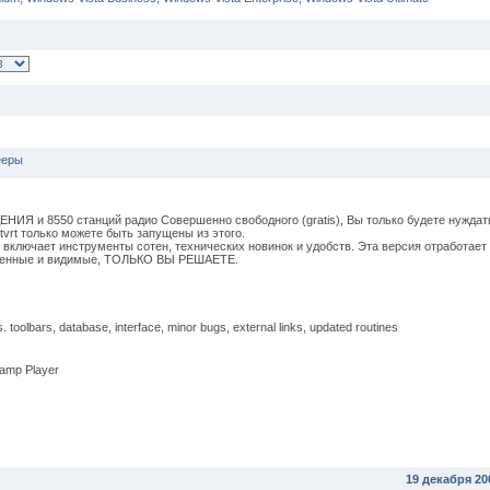
ееры
Я и 8550 станций радио Совершенно свободного (gratis), Вы только будете нуждать
dtvrt только можете быть запущены из этого.
ar включает инструменты сотен, технических новинок и удобств. Эта версия отработает
овленные и видимые, ТОЛЬКО ВЫ РЕШАЕТЕ.
toolbars, database, interface, minor bugs, external links, updated routines
namp Player
19 декабря 20