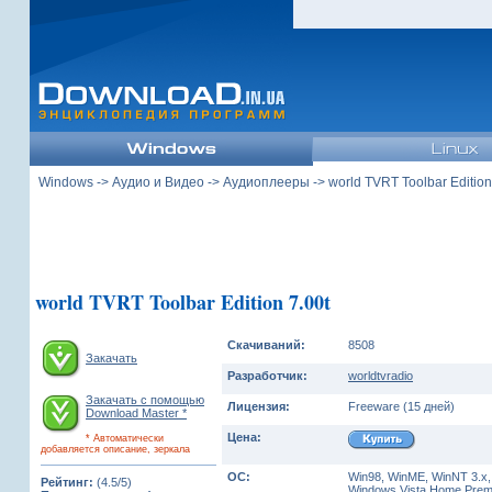
Windows
->
Аудио и Видео
->
Аудиоплееры
-> world TVRT Toolbar Edition
world TVRT Toolbar Edition 7.00t
Скачиваний:
8508
Закачать
Разработчик:
worldtvradio
Закачать с помощью
Лицензия:
Freeware (15 дней)
Download Master *
Цена:
* Автоматически
добавляется описание, зеркала
ОС:
Win98, WinME, WinNT 3.x,
Рейтинг:
(4.5/5)
Windows Vista Home Premiu