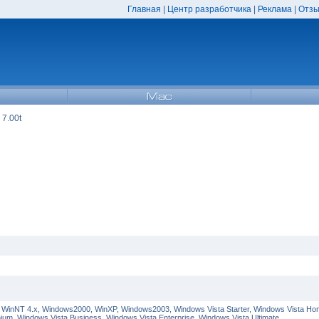
Главная
|
Центр разработчика
|
Реклама
|
Отзы
 7.00t
 WinNT 4.x, Windows2000, WinXP, Windows2003, Windows Vista Starter, Windows Vista Ho
m, Windows Vista Business, Windows Vista Enterprise, Windows Vista Ultimate