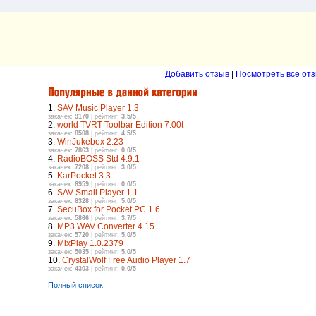
Добавить отзыв
|
Посмотреть все отз
1.
SAV Music Player 1.3
закачек:
9170
| рейтинг:
3.5/5
2.
world TVRT Toolbar Edition 7.00t
закачек:
8508
| рейтинг:
4.5/5
3.
WinJukebox 2.23
закачек:
7863
| рейтинг:
0.0/5
4.
RadioBOSS Std 4.9.1
закачек:
7208
| рейтинг:
3.0/5
5.
KarPocket 3.3
закачек:
6959
| рейтинг:
0.0/5
6.
SAV Small Player 1.1
закачек:
6328
| рейтинг:
5.0/5
7.
SecuBox for Pocket PC 1.6
закачек:
5866
| рейтинг:
3.7/5
8.
MP3 WAV Converter 4.15
закачек:
5720
| рейтинг:
5.0/5
9.
MixPlay 1.0.2379
закачек:
5035
| рейтинг:
5.0/5
10.
CrystalWolf Free Audio Player 1.7
закачек:
4303
| рейтинг:
0.0/5
Полный список