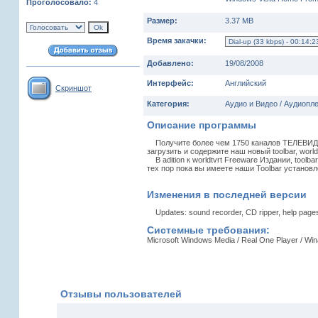
Проголосовало:
4
Размер:
3.37 MB
Время закачки:
Добавлено:
19/08/2008
Интерфейс:
Английский
Скриншот
Категория:
Аудио и Видео / Аудиопл
Описание программы
Получите более чем 1750 каналов ТЕЛЕВИДЕНИ
загрузить и содержите наш новый toolbar, worl
В adition к worldtvrt Freeware Издании, toolb
тех пор пока вы имеете наши Toolbar устан
Изменения в последней версии
Updates: sound recorder, CD ripper, help pages. 
Системные требования:
Microsoft Windows Media / Real One Player / Wi
Отзывы пользователей