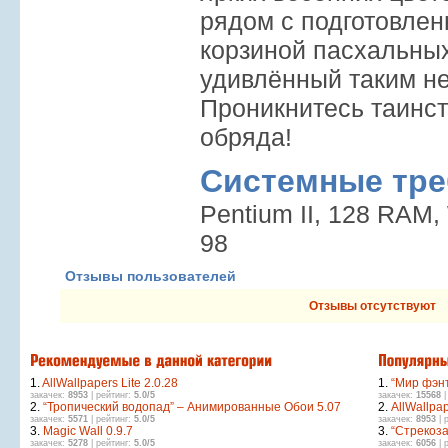
рядом с подготовлен
корзиной пасхальных
удивлённый таким н
Проникнитесь таинс
обряда!
Системные тре
Pentium II, 128 RAM,
98
Отзывы пользователей
Отзывы отсутствуют
1.
AllWallpapers Lite 2.0.28
1.
“Мир фэн
закачек:
8953
| рейтинг:
5.0/5
закачек:
15568
|
2.
“Тропический водопад” – Анимированные Обои 5.07
2.
AllWallpap
закачек:
5571
| рейтинг:
5.0/5
закачек:
8953
| 
3.
Magic Wall 0.9.7
3.
“Стрекоз
закачек:
5278
| рейтинг:
5.0/5
закачек:
6056
| 