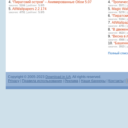
4.
“Пиратский остров” – Анимированные Обои 5.07
4.
“Тропиче
закачек:
5104
| рейтинг:
5.0/5
закачек:
5571
| 
5.
AllWallpapers 2.2.174
5.
Magic Wall
закачек:
4791
| рейтинг:
5.0/5
закачек:
5278
| 
6.
“Пиратски
закачек:
5104
| 
7.
AllWallpa
закачек:
4791
| 
8.
“В движе
закачек:
4624
| 
9.
“Весна в 
закачек:
4566
| 
10.
“Башенн
закачек:
3915
| 
Полный спис
Copyright © 2005-2023
Download.in.UA
. All rights reserved.
Privacy
|
Правила использования
|
Реклама
|
Наши баннеры
|
Контакты
|