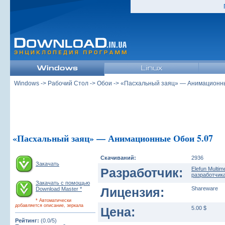
Windows
->
Рабочий Стол
->
Обои
-> «Пасхальный заяц» — Анимационн
«Пасхальный заяц» — Анимационные Обои 5.07
Скачиваний:
2936
Закачать
Разработчик:
Elefun Multim
разработчика
Закачать с помощью
Лицензия:
Shareware
Download Master *
* Автоматически
добавляется описание, зеркала
Цена:
5.00 $
Рейтинг:
(0.0/5)