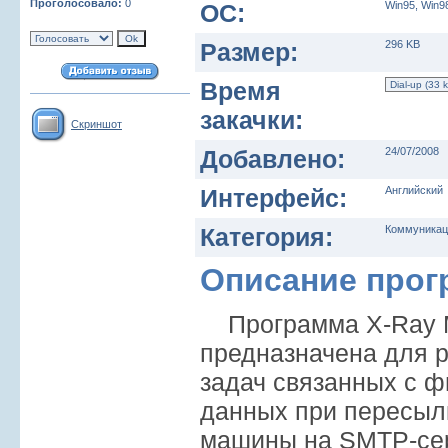
Проголосовало:
0
ОС:
Win95, Win9
Размер:
296 KB
Время
закачки:
Скриншот
Добавлено:
24/07/2008
Интерфейс:
Английский
Категория:
Коммуникаци
Описание про
Программа X-Ray Ma
предназначена для 
задач связанных с ф
данных при пересыл
машины на SMTP-сер