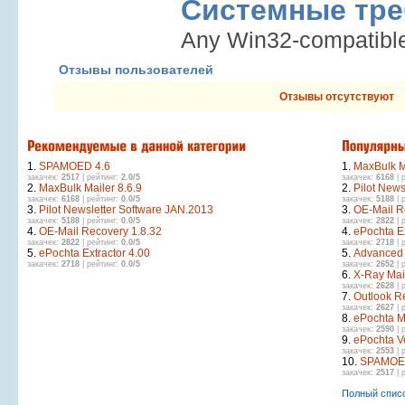
Системные тре
Any Win32-compatibl
Отзывы пользователей
Отзывы отсутствуют
1.
SPAMOED 4.6
1.
MaxBulk Ma
закачек:
2517
| рейтинг:
2.0/5
закачек:
6168
| 
2.
MaxBulk Mailer 8.6.9
2.
Pilot News
закачек:
6168
| рейтинг:
0.0/5
закачек:
5188
| 
3.
Pilot Newsletter Software JAN.2013
3.
OE-Mail R
закачек:
5188
| рейтинг:
0.0/5
закачек:
2822
| 
4.
OE-Mail Recovery 1.8.32
4.
ePochta Ex
закачек:
2822
| рейтинг:
0.0/5
закачек:
2718
| 
5.
ePochta Extractor 4.00
5.
Advanced 
закачек:
2718
| рейтинг:
0.0/5
закачек:
2652
| 
6.
X-Ray Mail
закачек:
2628
| 
7.
Outlook R
закачек:
2627
| 
8.
ePochta M
закачек:
2590
| 
9.
ePochta Ve
закачек:
2553
| 
10.
SPAMOE
закачек:
2517
| 
Полный спис