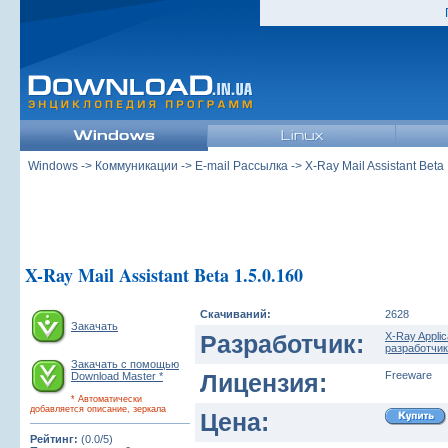
Windows
->
Коммуникации
->
E-mail Рассылка
-> X-Ray Mail Assistant Beta
X-Ray Mail Assistant Beta 1.5.0.160
Скачиваний:
2628
Закачать
Разработчик:
X-Ray Applic
разработчик
Закачать с помощью
Лицензия:
Freeware
Download Master *
* Автоматически
добавляется описание, зеркала
Цена:
Рейтинг:
(0.0/5)