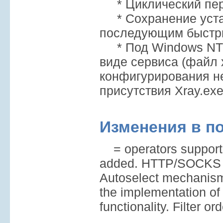
* Циклический пер
* Сохранение устан
последующим быстры
* Под Windows NT 
виде сервиса (файл x
конфигурирования н
присутствия Xray.exe
Изменения в п
= operators support
added. HTTP/SOCKS P
Autoselect mechanism
the implementation o
functionality. Filter o