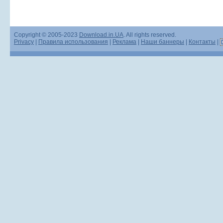
Copyright © 2005-2023
Download.in.UA
. All rights reserved.
Privacy
|
Правила использования
|
Реклама
|
Наши баннеры
|
Контакты
|