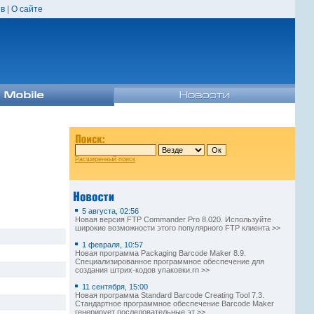
в
|
О сайте
Расширенный поиск
5 августа, 02:56
Новая версия FTP Commander Pro 8.020. Используйте
широкие возможности этого популярного FTP клиента >>
1 февраля, 10:57
Новая программа Packaging Barcode Maker 8.9.
Специализированное программное обеспечение для
создания штрих-кодов упаковки.rn >>
11 сентября, 15:00
Новая программа Standard Barcode Creating Tool 7.3.
Стандартное программное обеспечение Barcode Maker
генерирует последовательные эт >>