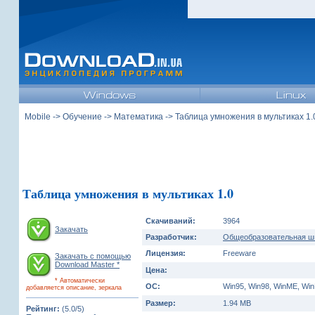
Mobile
->
Обучение
->
Математика
-> Таблица умножения в мультиках 1.
Таблица умножения в мультиках 1.0
Скачиваний:
3964
Закачать
Разработчик:
Общеобразовательная ш
Лицензия:
Freeware
Закачать с помощью
Download Master *
Цена:
* Автоматически
ОС:
Win95, Win98, WinME, Wi
добавляется описание, зеркала
Размер:
1.94 MB
Рейтинг:
(5.0/5)