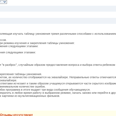
ляющая изучать таблицу умножения тремя различными способами с использованием 
ссов.
и режима изучения и закрепления таблицы умножения:
ожения следующими этапами:
ения следующими этапами:
"в разброс", случайным образом предоставления вопроса и выбора ответа ребенком
крепления таблицы умножения.
ом, их количество отображается на эквалайзере. Неправильные ответы отмечаютс
 эквалайзере.
ответами исчезают и таким образом учащемуся открываются части скрытого изображ
минимальном количестве ошибок.
ок программа в итоге выдает три вида сообщения обучающемуся.
ратить в любое время работу в выбранном режиме, начать заново или перейти в дру
картинки из мультипликационных фильмов.
Отзывы отсутствуют