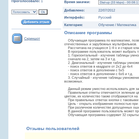
Проголосовало:
1
Время закачки:
Добавлено:
22/07/2012
Интерфейс:
Русский
Категория:
Обучение / Математика
Описание программы
Скриншот
Обучающая программа по математике, позво
отечественных и зарубежных мультфильмов.
Рассчитана на учащихся 1-4-х и старше кла
В программе пользователь может выбрать тр
1. Горизонтальный - изучение таблицы умн
сначало на 2, затем на 3 и т.д.
2. Диагональный - изучение таблицы умнож
- поиск ответов в квадрате от 2х2 до 4х4
- поиск ответов в дополнении с 5х5
- поиск ответов в дополнении с 6х6 и т.д.
3. Случайный - изучение таблицы умножения 
возможных.
Данный режим уместно использовать для за
Правильные ответы отмечаются зеленым цвет
цветом, их количество также отображается на
При правильных ответах кнопки с таковыми 
Цель - открыть изображение полностью при 
При различном количестве допущенных ошиб
В данной программе пользователь может прек
Обучающая программа содержит 32 скрытых 
Отзывы пользователей