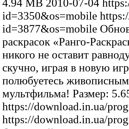
4.94 MB
2010-07-04
https
id=3350&os=mobile
https:
id=3877&os=mobile
Обнов
раскрасок «Ранго-Раскрас
никого не оставит равно
скучно, играя в новую иг
полюбуетесь живописными
мультфильма! Размер: 5.
https://download.in.ua/pr
https://download.in.ua/pr