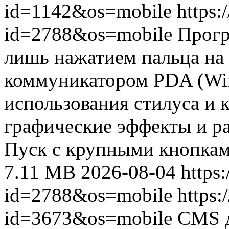
id=1142&os=mobile
https:
id=2788&os=mobile
Прогр
лишь нажатием пальца на
коммуникатором PDA (Win
использования стилуса и 
графические эффекты и р
Пуск с крупными кнопками
7.11 MB
2026-08-04
https
id=2788&os=mobile
https:
id=3673&os=mobile
CMS д