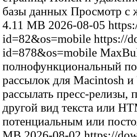
базы данных Просмотр с ж
4.11 MB
2026-08-05
https
id=82&os=mobile
https://
id=878&os=mobile
MaxBul
полнофункциональный по
рассылок для Macintosh и
рассылать пресс-релизы, 
другой вид текста или H
потенциальным или посто
MB
2026-08-02
https://do