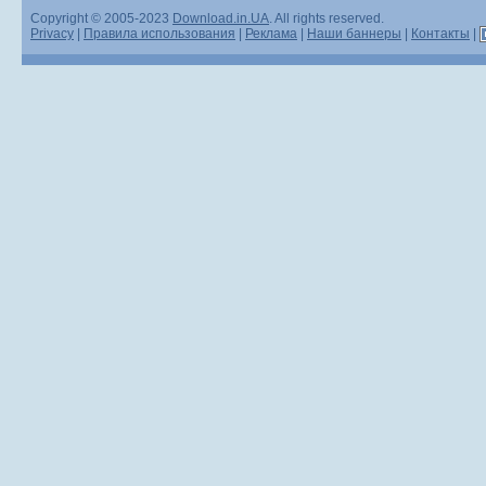
Copyright © 2005-2023
Download.in.UA
. All rights reserved.
Privacy
|
Правила использования
|
Реклама
|
Наши баннеры
|
Контакты
|