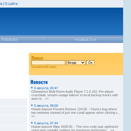
в
|
О сайте
Расширенный поиск
6 августа, 00:47
Обновился Multi Room Audio Player 7.1.0.102. Per-player
crossfade; stream-outage failover to local backup tracks with
auto-re... >>
5 августа, 08:00
Новая версия Prevent Restore 124.00. - Fixed a bug where
two windows instead of just one could appear when clicking c...
>>
5 августа, 07:44
Новая версия Wipe 2609.00. - The core code was optimized
using new compiler settings for maximum performanc... >>