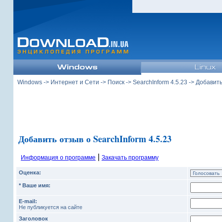
Windows
->
Интернет и Сети
->
Поиск
->
SearchInform 4.5.23
-> Добавить
Добавить отзыв о SearchInform 4.5.23
|
Информация о программе
Закачать программу
Оценка:
* Ваше имя:
E-mail:
Не публикуется на сайте
Заголовок