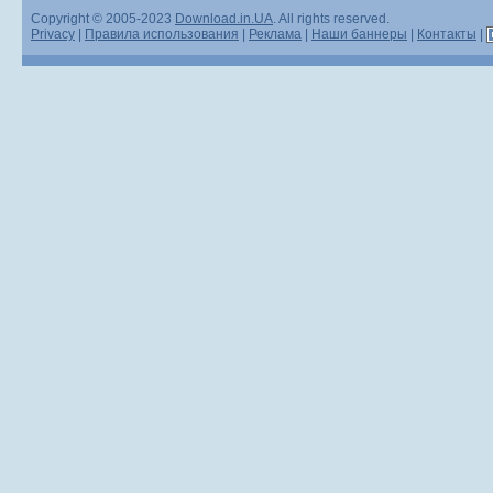
Copyright © 2005-2023
Download.in.UA
. All rights reserved.
Privacy
|
Правила использования
|
Реклама
|
Наши баннеры
|
Контакты
|