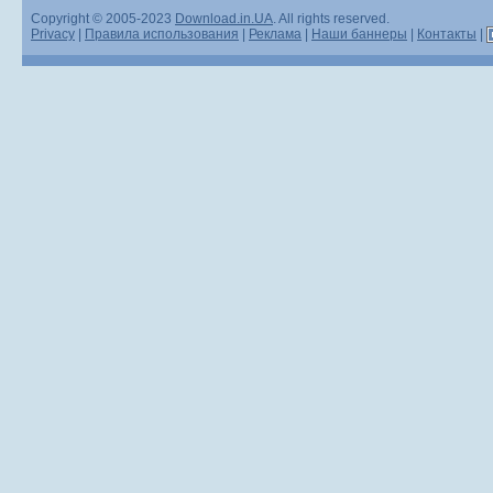
Copyright © 2005-2023
Download.in.UA
. All rights reserved.
Privacy
|
Правила использования
|
Реклама
|
Наши баннеры
|
Контакты
|