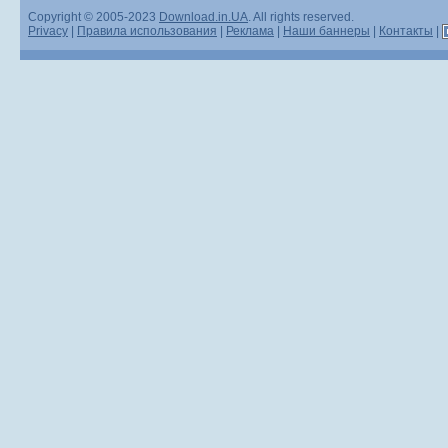
Copyright © 2005-2023
Download.in.UA
. All rights reserved.
Privacy
|
Правила использования
|
Реклама
|
Наши баннеры
|
Контакты
|