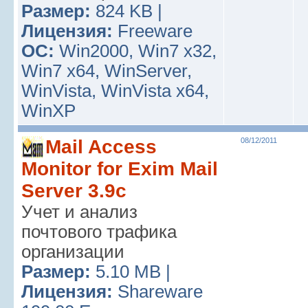
Размер:
824 KB |
Лицензия:
Freeware
ОС:
Win2000, Win7 x32,
Win7 x64, WinServer,
WinVista, WinVista x64,
WinXP
Mail Access
08/12/2011
Monitor for Exim Mail
Server 3.9c
Учет и анализ
почтового трафика
организации
Размер:
5.10 MB |
Лицензия:
Shareware