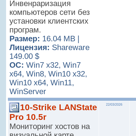
Инвенраризация
компьютеров сети без
установки клиентских
програм.
Размер:
16.04 MB |
Лицензия:
Shareware
149.00 $
ОС:
Win7 x32, Win7
x64, Win8, Win10 x32,
Win10 x64, Win11,
WinServer
10-Strike LANState
22/03/2026
Pro 10.5r
Мониторинг хостов на
визуальной карте,