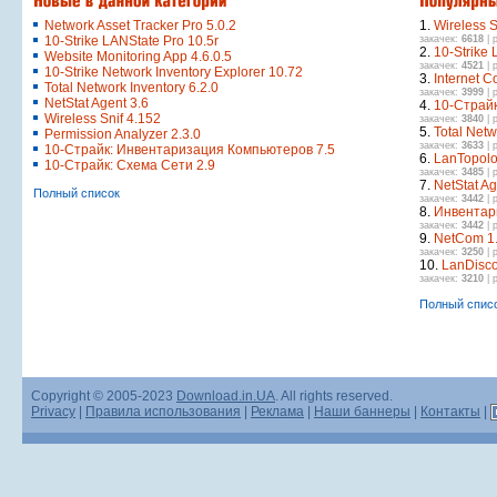
Network Asset Tracker Pro 5.0.2
1.
Wireless S
10-Strike LANState Pro 10.5r
закачек:
6618
| 
2.
10-Strike 
Website Monitoring App 4.6.0.5
закачек:
4521
| 
10-Strike Network Inventory Explorer 10.72
3.
Internet 
Total Network Inventory 6.2.0
закачек:
3999
| 
NetStat Agent 3.6
4.
10-Страйк
Wireless Snif 4.152
закачек:
3840
| 
5.
Total Netw
Permission Analyzer 2.3.0
закачек:
3633
| 
10-Страйк: Инвентаризация Компьютеров 7.5
6.
LanTopolo
10-Страйк: Схема Сети 2.9
закачек:
3485
| 
7.
NetStat Ag
Полный список
закачек:
3442
| 
8.
Инвентар
закачек:
3442
| 
9.
NetCom 1
закачек:
3250
| 
10.
LanDisco
закачек:
3210
| 
Полный спис
Copyright © 2005-2023
Download.in.UA
. All rights reserved.
Privacy
|
Правила использования
|
Реклама
|
Наши баннеры
|
Контакты
|