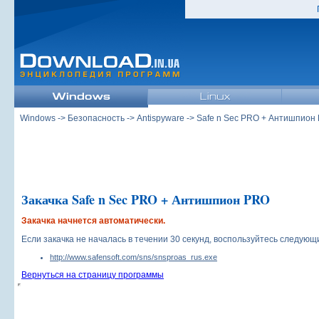
Windows
->
Безопасность
->
Antispyware
->
Safe n Sec PRO + Антишпион
Закачка Safe n Sec PRO + Антишпион PRO
Закачка начнется автоматически.
Если закачка не началась в течении 30 секунд, воспользуйтесь следую
http://www.safensoft.com/sns/snsproas_rus.exe
Вернуться на страницу программы