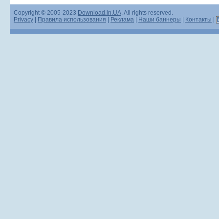
Copyright © 2005-2023
Download.in.UA
. All rights reserved.
Privacy
|
Правила использования
|
Реклама
|
Наши баннеры
|
Контакты
|