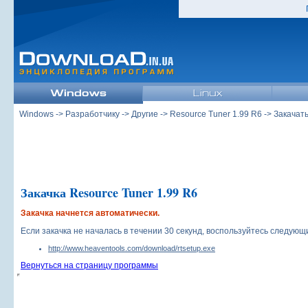
Windows
->
Разработчику
->
Другие
->
Resource Tuner 1.99 R6
-> Закачат
Закачка Resource Tuner 1.99 R6
Закачка начнется автоматически.
Если закачка не началась в течении 30 секунд, воспользуйтесь следую
http://www.heaventools.com/download/rtsetup.exe
Вернуться на страницу программы