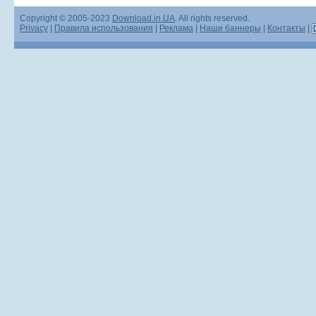
Copyright © 2005-2023
Download.in.UA
. All rights reserved.
Privacy
|
Правила использования
|
Реклама
|
Наши баннеры
|
Контакты
|