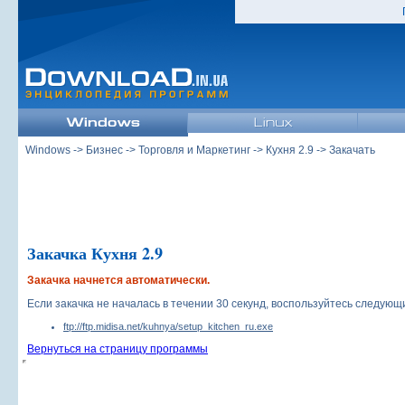
Windows
->
Бизнес
->
Торговля и Маркетинг
->
Кухня 2.9
-> Закачать
Закачка Кухня 2.9
Закачка начнется автоматически.
Если закачка не началась в течении 30 секунд, воспользуйтесь следую
ftp://ftp.midisa.net/kuhnya/setup_kitchen_ru.exe
Вернуться на страницу программы