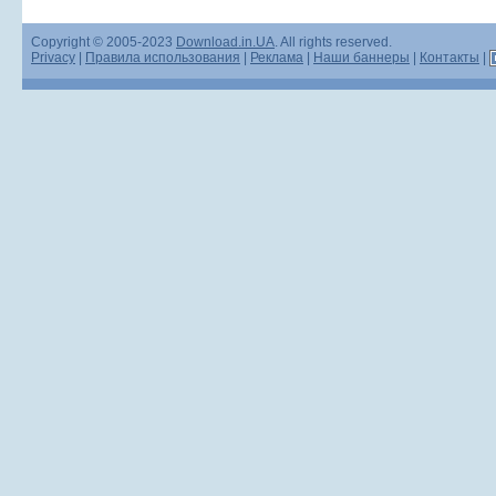
Copyright © 2005-2023
Download.in.UA
. All rights reserved.
Privacy
|
Правила использования
|
Реклама
|
Наши баннеры
|
Контакты
|