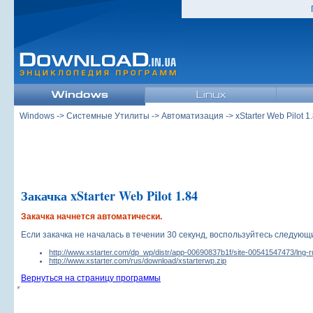
Windows
->
Системные Утилиты
->
Автоматизация
->
xStarter Web Pilot 1
Закачка xStarter Web Pilot 1.84
Закачка начнется автоматически.
Если закачка не началась в течении 30 секунд, воспользуйтесь следую
http://www.xstarter.com/dp_wp/distr/app-00690837b1f/site-00541547473/lng-r
http://www.xstarter.com/rus/download/xstarterwp.zip
Вернуться на страницу программы