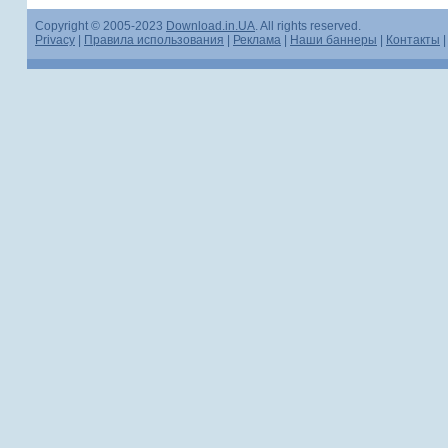
Copyright © 2005-2023
Download.in.UA
. All rights reserved.
Privacy
|
Правила использования
|
Реклама
|
Наши баннеры
|
Контакты