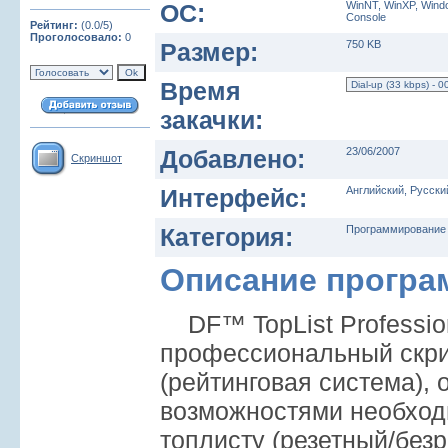
ОС:
WinNT, WinXP, Windo
Console
Рейтинг:
(0.0/5)
Проголосовало:
0
Размер:
750 KB
Время
закачки:
Добавлено:
23/06/2007
Скриншот
Интерфейс:
Английский, Русски
Категория:
Программирование 
Описание прогр
DF™ TopList Profession
профессиональный скри
(рейтинговая система),
возможностями необхо
топлисту (резетный/без