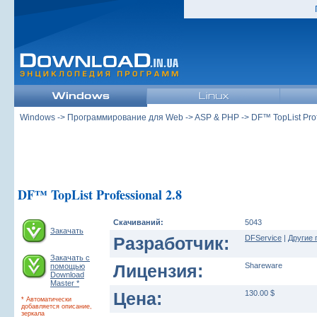
Windows
->
Программирование для Web
->
ASP & PHP
-> DF™ TopList Prof
DF™ TopList Professional 2.8
Скачиваний:
5043
Закачать
Разработчик:
DFService
|
Другие 
Закачать с
Лицензия:
Shareware
помощью
Download
Master *
Цена:
130.00 $
* Автоматически
добавляется описание,
зеркала