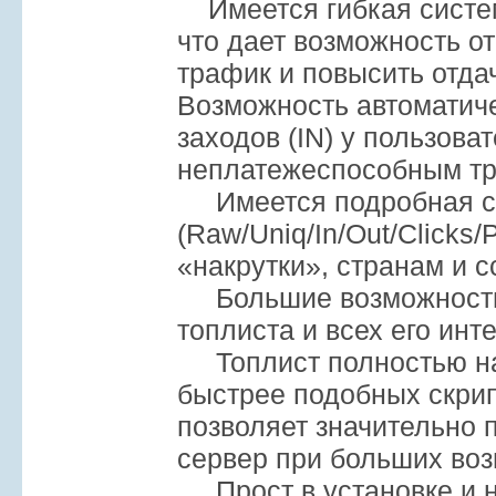
Имеется гибкая систе
что дает возможность о
трафик и повысить отда
Возможность автоматич
заходов (IN) у пользова
неплатежеспособным т
Имеется подробная ст
(Raw/Uniq/In/Out/Clicks/
«накрутки», странам и
Большие возможности 
топлиста и всех его инт
Топлист полностью нап
быстрее подобных скрипт
позволяет значительно п
сервер при больших во
Прост в установке и н