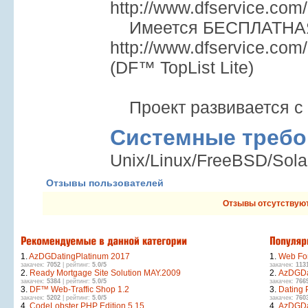
http://www.dfservice.com/
Имеется БЕСПЛАТНАЯ
http://www.dfservice.com/d
(DF™ TopList Lite)
Проект развивается с 
Системные требо
Unix/Linux/FreeBSD/Sol
Отзывы пользователей
Отзывы отсутствую
1.
AzDGDatingPlatinum 2017
1.
Web Fon
закачек:
7052
| рейтинг:
5.0/5
закачек:
113
2.
Ready Mortgage Site Solution MAY.2009
2.
AzDGDa
закачек:
5384
| рейтинг:
5.0/5
закачек:
766
3.
DF™ Web-Traffic Shop 1.2
3.
Dating 
закачек:
5202
| рейтинг:
5.0/5
закачек:
760
4.
CodeLobster PHP Edition 5.15
4.
AzDGDa