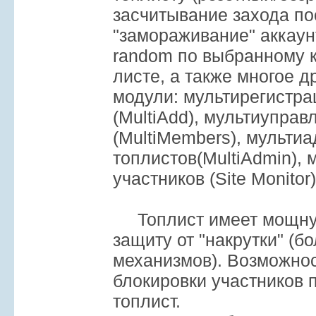
засчитывание захода пос
"замораживание" аккаунт
random по выбранному к
листе, а также многое д
модули: мультирегистра
(MultiAdd), мультиуправ
(MultiMembers), мульти
топлистов(MultiAdmin), 
участников (Site Monitor)
Топлист имеет мощну
защиту от "накрутки" (б
механизмов). Возможнос
блокировки участников
топлист.