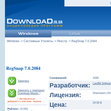
Windows
->
Системные Утилиты
->
Реестр
-> RegSnap 7.0.2084
RegSnap 7.0.2084
Скачиваний:
1699
Закачать
Разработчик:
LastBit Softwa
Закачать с помощью
Лицензия:
Shareware (30
Download Master *
* Автоматически
добавляется описание, зеркала
Цена:
29.00 $
Рейтинг:
(0.0/5)