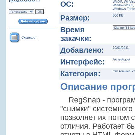
Проголосовало:
0
ОС:
WinXP, WinVist
Windows2003, 
Windows Tablet
Размер:
800 KB
Время
закачки:
Скриншот
Добавлено:
10/01/2011
Интерфейс:
Английский
Категория:
Системные Ут
Описание про
RegSnap - программ
"снимки" системного р
позволяет их потом 
отличия. Работает б
отчеты в HTML форма