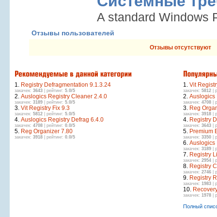
Системные тре
A standard Windows 
Отзывы пользователей
Отзывы отсутствуют
1.
Registry Defragmentation 9.1.3.24
1.
Vit Registr
закачек:
3643
| рейтинг:
5.0/5
закачек:
5812
| 
2.
Auslogics Registry Cleaner 2.4.0
2.
Auslogics 
закачек:
3189
| рейтинг:
5.0/5
закачек:
4708
| 
3.
Vit Registry Fix 9.3
3.
Reg Organ
закачек:
5812
| рейтинг:
5.0/5
закачек:
3918
| 
4.
Auslogics Registry Defrag 6.4.0
4.
Registry D
закачек:
4708
| рейтинг:
0.0/5
закачек:
3643
| 
5.
Reg Organizer 7.80
5.
Premium B
закачек:
3918
| рейтинг:
0.0/5
закачек:
3350
| 
6.
Auslogics 
закачек:
3189
| 
7.
Registry L
закачек:
2954
| 
8.
Registry C
закачек:
2746
| 
9.
Registry R
закачек:
1983
| 
10.
Recovery 
закачек:
1978
| 
Полный спис