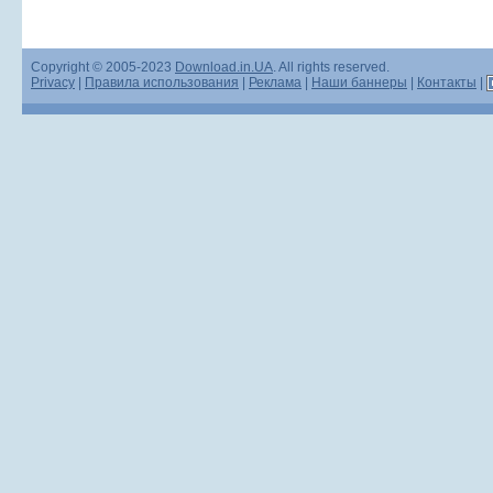
Copyright © 2005-2023
Download.in.UA
. All rights reserved.
Privacy
|
Правила использования
|
Реклама
|
Наши баннеры
|
Контакты
|