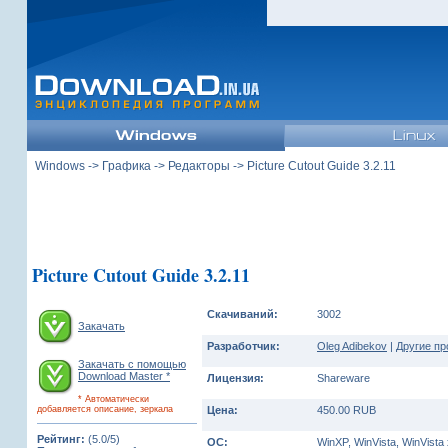
Windows
->
Графика
->
Редакторы
-> Picture Cutout Guide 3.2.11
Picture Cutout Guide 3.2.11
Скачиваний:
3002
Закачать
Разработчик:
Oleg Adibekov
|
Другие пр
Закачать с помощью
Download Master *
Лицензия:
Shareware
* Автоматически
добавляется описание, зеркала
Цена:
450.00 RUB
Рейтинг:
(5.0/5)
ОС:
WinXP, WinVista, WinVista