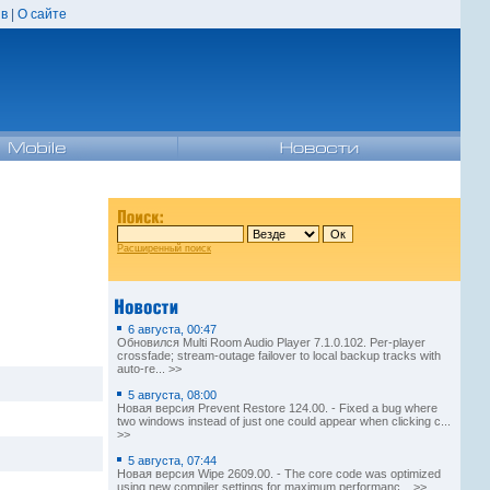
в
|
О сайте
Расширенный поиск
6 августа, 00:47
Обновился Multi Room Audio Player 7.1.0.102. Per-player
crossfade; stream-outage failover to local backup tracks with
auto-re... >>
5 августа, 08:00
Новая версия Prevent Restore 124.00. - Fixed a bug where
two windows instead of just one could appear when clicking c...
>>
5 августа, 07:44
Новая версия Wipe 2609.00. - The core code was optimized
using new compiler settings for maximum performanc... >>