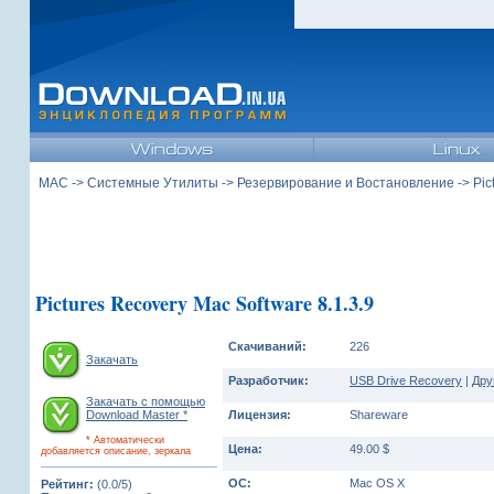
MAC
->
Системные Утилиты
->
Резервирование и Востановление
-> Pic
Pictures Recovery Mac Software 8.1.3.9
Скачиваний:
226
Закачать
Разработчик:
USB Drive Recovery
|
Дру
Закачать с помощью
Download Master *
Лицензия:
Shareware
* Автоматически
Цена:
49.00 $
добавляется описание, зеркала
ОС:
Mac OS X
Рейтинг:
(0.0/5)