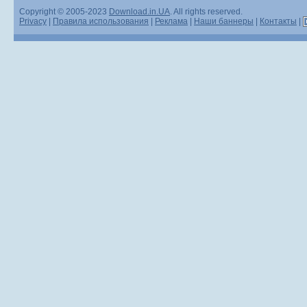
Copyright © 2005-2023
Download.in.UA
. All rights reserved.
Privacy
|
Правила использования
|
Реклама
|
Наши баннеры
|
Контакты
|