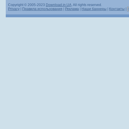
Copyright © 2005-2023
Download.in.UA
. All rights reserved.
Privacy
|
Правила использования
|
Реклама
|
Наши баннеры
|
Контакты
|