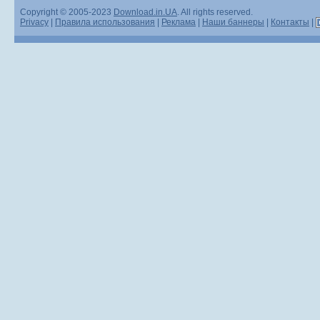
Copyright © 2005-2023
Download.in.UA
. All rights reserved.
Privacy
|
Правила использования
|
Реклама
|
Наши баннеры
|
Контакты
|