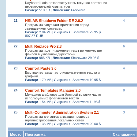
Keyboard Leds позволяет узнать текущее состояние
переключателей клавиатуры
Размер:
510 KB |
Лицензия:
Freeware
21
HSLAB Shutdown Folder RE 2.0.2
4
Программа запускает приложения перед
завершением системы.
Размер:
2.04 MB |
Лицензия:
Shareware 29.95 $,
807.87 RUB
22
Multi Replace Pro 2.3
6
Программа ищет и заменяет текст во множестве
файлов в указанной директории.
Размер:
986 KB |
Лицензия:
Shareware 29.95 $
23
Comfort Paste 3.0
4
Быстрая вставка часто используемого текста и
графики
Размер:
1.70 MB |
Лицензия:
Shareware 19.95 $
24
Comfort Templates Manager 2.0
8
Менеджер шаблонов для быстрой вставки часто
используемых фрагментов текста
Размер:
1.54 MB |
Лицензия:
Shareware 11.95 $
25
Multi-Computer Administration System 2.1
3
Программа для автоматизации процесса
администрирования локальных сетей
Размер:
1.33 MB |
Лицензия:
Shareware 20.00 $
Место
Программа
Скачиваний