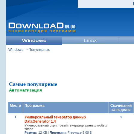
Windows
-> Популярные
Самые популярные
Автоматизация
Место
Программа
Скачиваний
за неделю
1
Универсальный генератор данных
9
DataGenerator 1.4
Универсальный скриптовый генератор данных любых
типов
Размер:
12 KB |
Лицензия:
Freeware 5.00 $