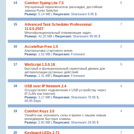
14
Comfort Typing Lite 7.5
5
Улучшенный переключатель раскладки, достойная
замена Punto Switcher
Размер:
5.14 MB |
Лицензия:
Shareware 9.95 $
15
Advanced Task Scheduler Professional
7
11.0.0.2507
Многофункциональный планировщик задач.
Размер:
42.25 MB |
Лицензия:
Shareware 99.95 $
16
AcceleRun Free 1.5
2
Альтернатива стартового меню
Размер:
1.52 MB |
Лицензия:
Freeware
17
WinScript 1.5.0.18
5
Быстрый и функциональный скриптовый движок для
автоматизации рутинных действий
Размер:
1.31 MB |
Лицензия:
Freeware
18
USB over IP Network 2.4
4
Осуществляет подключение к USB устройству через
IP (LAN или Internet).
Размер:
3.17 MB |
Лицензия:
Shareware 79.95 $,
69.95 Евро
19
Comfort Keys 3.0
4
Узнайте как экономить силы и время с нашим новым
менеджером быстрых клавиш
Размер:
2.82 MB |
Лицензия:
Shareware 29.95 $
20
Keyboard LEDs 2.71
7