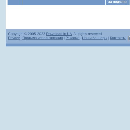
за неделю
Copyright © 2005-2023
Download.in.UA
. All rights reserved.
Privacy
|
Правила использования
|
Реклама
|
Наши баннеры
|
Контакты
|