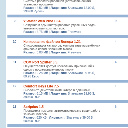
Система роботизированной (автоматической)
установки программ.
Размер:
4.52 MB |
Лицензия:
Shareware 12.00 $,
299.00 Рублей
9
xStarter Web Pilot 1.84
9
Создание и администрирование удаленных задач
автоматизации компьютера.
Размер:
4.73 MB |
Лицензия:
Freeware
10
Копирование файлов Венера 1.21
4
Синхронизация каталогов, копирование изменённых
файлов с использованием масок.
Размер:
5.08 MB |
Лицензия:
Freeware
11
COM Port Splitter 3.5
4
Осуществляет доступ нескольких приложений к
одному последовательному порту.
Размер:
2.28 MB |
Лицензия:
Shareware 99.95 $,
89.95 Евро
12
Comfort Keys Lite 7.5
1
Выполните действия компьютера в один клик!
Размер:
6.15 MB |
Лицензия:
Shareware 19.95 $,
390.00 RUB
13
Scriptius 1.5
6
Программа поможет автоматизировать вашу работу
за компьютером.
Размер:
620 KB |
Лицензия:
Shareware 39.00 $,
600.00 RUB