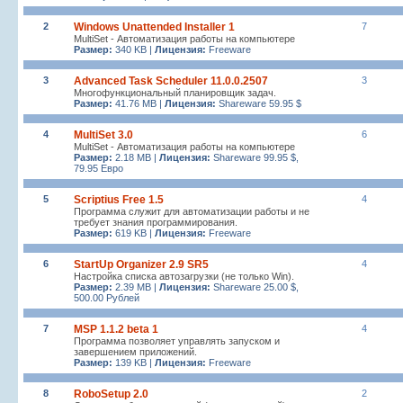
2
Windows Unattended Installer 1
7
MultiSet - Автоматизация работы на компьютере
Размер:
340 KB |
Лицензия:
Freeware
3
Advanced Task Scheduler 11.0.0.2507
3
Многофункциональный планировщик задач.
Размер:
41.76 MB |
Лицензия:
Shareware 59.95 $
4
MultiSet 3.0
6
MultiSet - Автоматизация работы на компьютере
Размер:
2.18 MB |
Лицензия:
Shareware 99.95 $,
79.95 Евро
5
Scriptius Free 1.5
4
Программа служит для автоматизации работы и не
требует знания программирования.
Размер:
619 KB |
Лицензия:
Freeware
6
StartUp Organizer 2.9 SR5
4
Настройка списка автозагрузки (не только Win).
Размер:
2.39 MB |
Лицензия:
Shareware 25.00 $,
500.00 Рублей
7
MSP 1.1.2 beta 1
4
Программа позволяет управлять запуском и
завершением приложений.
Размер:
139 KB |
Лицензия:
Freeware
8
RoboSetup 2.0
2