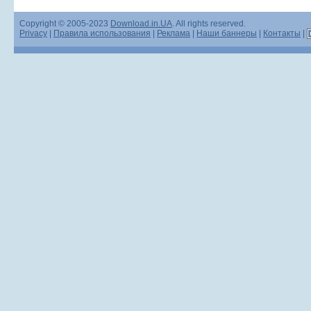
Copyright © 2005-2023
Download.in.UA
. All rights reserved.
Privacy
|
Правила использования
|
Реклама
|
Наши баннеры
|
Контакты
|