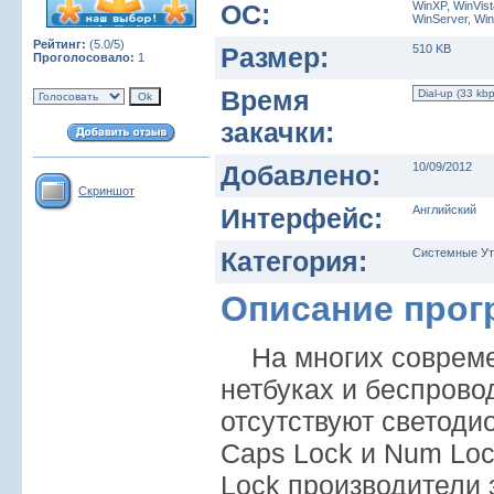
ОС:
WinXP, WinVist
WinServer, Wi
Рейтинг:
(5.0/5)
Размер:
510 KB
Проголосовало:
1
Время
закачки:
Добавлено:
10/09/2012
Скриншот
Интерфейс:
Английский
Категория:
Системные Ут
Описание про
На многих совреме
нетбуках и беспрово
отсутствуют светод
Caps Lock и Num Lock
Lock производители 