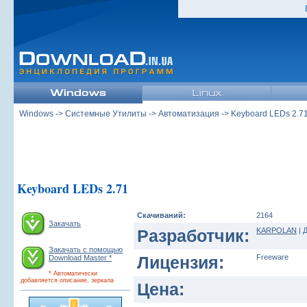
Windows
->
Системные Утилиты
->
Автоматизация
-> Keyboard LEDs 2.7
Keyboard LEDs 2.71
Скачиваний:
2164
Закачать
Разработчик:
KARPOLAN
|
Д
Закачать с помощью
Лицензия:
Freeware
Download Master *
* Автоматически
добавляется описание, зеркала
Цена: