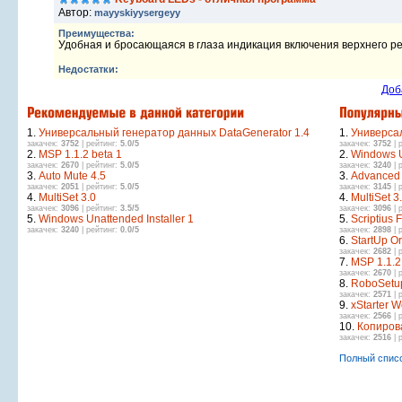
Автор:
mayyskiyysergeyy
Преимущества:
Удобная и бросающаяся в глаза индикация включения верхнего ре
Недостатки:
Доб
1.
Универсальный генератор данных DataGenerator 1.4
1.
Универсал
закачек:
3752
| рейтинг:
5.0/5
закачек:
3752
| 
2.
MSP 1.1.2 beta 1
2.
Windows U
закачек:
2670
| рейтинг:
5.0/5
закачек:
3240
| 
3.
Auto Mute 4.5
3.
Advanced 
закачек:
2051
| рейтинг:
5.0/5
закачек:
3145
| 
4.
MultiSet 3.0
4.
MultiSet 3
закачек:
3096
| рейтинг:
3.5/5
закачек:
3096
| 
5.
Windows Unattended Installer 1
5.
Scriptius 
закачек:
3240
| рейтинг:
0.0/5
закачек:
2898
| 
6.
StartUp O
закачек:
2682
| 
7.
MSP 1.1.2
закачек:
2670
| 
8.
RoboSetup
закачек:
2571
| 
9.
xStarter W
закачек:
2566
| 
10.
Копиров
закачек:
2516
| 
Полный спис