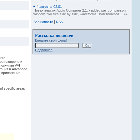
4 августа, 02:01
Новая версия Audio Comparer 2.1. - added pair comparison
window: two files side by side, waveforms, synchronized ... >>
|
Все новости
RSS
Рассылка новостей
Введите свой E-mail
Подробнее
егко
ео плеере или
получить AVI
тация в Advanced
E приложения.
of specific areas