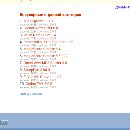
Добавит
1.
MP3 Splitter 3.3.0.0
закачек:
7868
| рейтинг:
0.0/5
2.
Sound Normalizer 8.8
закачек:
5294
| рейтинг:
5.0/5
3.
Voice Notes Pilot 1.41
закачек:
4721
| рейтинг:
5.0/5
4.
Pistonsoft MP3 Tags Editor 2.75
закачек:
4564
| рейтинг:
0.0/5
5.
MagicScore Classic 5.4
закачек:
4232
| рейтинг:
0.0/5
6.
MagicScore Classic 5 5.322
закачек:
3697
| рейтинг:
0.0/5
7.
Direct WAV MP3 Splitter 3.0
закачек:
2688
| рейтинг:
0.0/5
8.
SharpEye 2.68.01
закачек:
2605
| рейтинг:
0.0/5
9.
FLV to AVI Converter 4.0
закачек:
2535
| рейтинг:
0.0/5
10.
Online TVX 3.0.8
закачек:
2485
| рейтинг:
0.0/5
Полный список
|