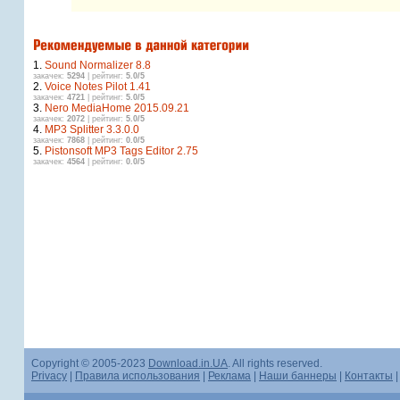
1.
Sound Normalizer 8.8
закачек:
5294
| рейтинг:
5.0/5
2.
Voice Notes Pilot 1.41
закачек:
4721
| рейтинг:
5.0/5
3.
Nero MediaHome 2015.09.21
закачек:
2072
| рейтинг:
5.0/5
4.
MP3 Splitter 3.3.0.0
закачек:
7868
| рейтинг:
0.0/5
5.
Pistonsoft MP3 Tags Editor 2.75
закачек:
4564
| рейтинг:
0.0/5
Copyright © 2005-2023
Download.in.UA
. All rights reserved.
Privacy
|
Правила использования
|
Реклама
|
Наши баннеры
|
Контакты