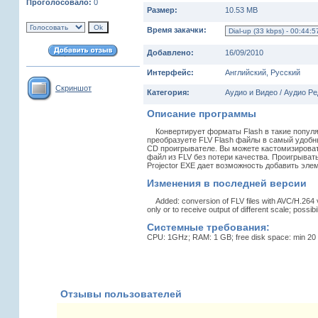
Проголосовало:
0
Размер:
10.53 MB
Время закачки:
Добавлено:
16/09/2010
Интерфейс:
Английский, Русский
Скриншот
Категория:
Аудио и Видео / Аудио Р
Описание программы
Конвертирует форматы Flash в такие популярны
преобразуете FLV Flash файлы в самый удобн
CD проигрывателе. Вы можете кастомизировать
файл из FLV без потери качества. Проигрывать
Projector EXE дает возможность добавить эле
Изменения в последней версии
Added: conversion of FLV files with AVC/H.264 vi
only or to receive output of different scale; possib
Системные требования:
CPU: 1GHz; RAM: 1 GB; free disk space: min 20 M
Отзывы пользователей