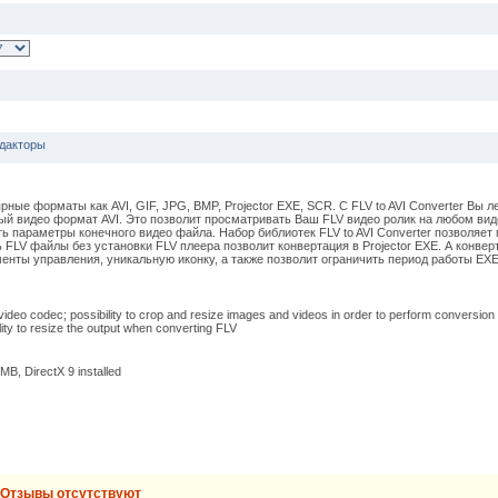
едакторы
е форматы как AVI, GIF, JPG, BMP, Projector EXE, SCR. С FLV to AVI Converter Вы л
ый видео формат AVI. Это позволит просматривать Ваш FLV видео ролик на любом вид
 параметры конечного видео файла. Набор библиотек FLV to AVI Converter позволяет 
 FLV файлы без установки FLV плеера позволит конвертация в Projector EXE. А конвер
менты управления, уникальную иконку, а также позволит ограничить период работы EX
deo codec; possibility to crop and resize images and videos in order to perform conversion 
ility to resize the output when converting FLV
B, DirectX 9 installed
Отзывы отсутствуют