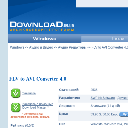
Windows
->
Аудио и Видео
->
Аудио Редакторы
-> FLV to AVI Converter 4.
FLV to AVI Converter 4.0
Скачиваний:
2535
Закачать
Разработчик:
SWF Kit Software
|
Другие
Закачать с помощью
Лицензия:
Shareware (14 дней)
Download Master *
Цена:
* Автоматически
39.95 $, 30.00 Евро
добавляется описание, зеркала
ОС:
WinVista, WinVista x64, W
Рейтинг:
(0.0/5)