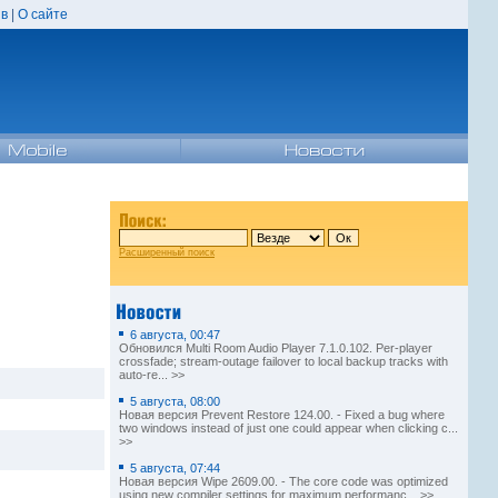
в
|
О сайте
Расширенный поиск
6 августа, 00:47
Обновился Multi Room Audio Player 7.1.0.102. Per-player
crossfade; stream-outage failover to local backup tracks with
auto-re... >>
5 августа, 08:00
Новая версия Prevent Restore 124.00. - Fixed a bug where
two windows instead of just one could appear when clicking c...
>>
5 августа, 07:44
Новая версия Wipe 2609.00. - The core code was optimized
using new compiler settings for maximum performanc... >>