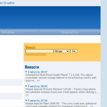
в
|
О сайте
Расширенный поиск
6 августа, 00:47
Обновился Multi Room Audio Player 7.1.0.102. Per-player
crossfade; stream-outage failover to local backup tracks with
auto-re... >>
5 августа, 08:00
Новая версия Prevent Restore 124.00. - Fixed a bug where
two windows instead of just one could appear when clicking c...
>>
5 августа, 07:44
Новая версия Wipe 2609.00. - The core code was optimized
using new compiler settings for maximum performanc... >>