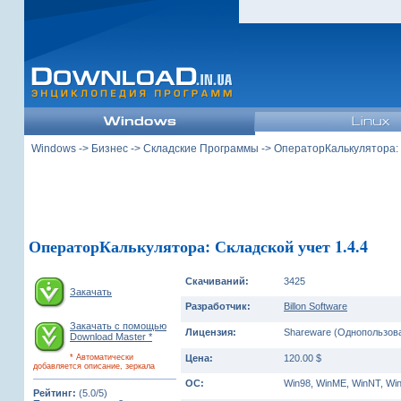
Windows
->
Бизнес
->
Складские Программы
-> ОператорКалькулятора: 
ОператорКалькулятора: Складской учет 1.4.4
Скачиваний:
3425
Закачать
Разработчик:
Billon Software
Закачать с помощью
Лицензия:
Shareware (Однопользова
Download Master *
* Автоматически
Цена:
120.00 $
добавляется описание, зеркала
ОС:
Win98, WinME, WinNT, Wi
Рейтинг:
(5.0/5)