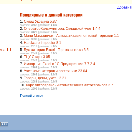
Добавит
1.
Склад Украина 5.87
закачек:
3562
| рейтинг:
4.0/5
2.
ОператорКалькулятора: Складской учет 1.4.4
закачек:
3425
| рейтинг:
5.0/5
3.
Мини Магазинчик - Автоматизация оптовой торговли 1.1
закачек:
3339
| рейтинг:
5.0/5
4.
Hardware Inspector 8.1
закачек:
2916
| рейтинг:
5.0/5
лья 1.1
5.
Бухгалтерия Excel - Торговая точка 3.5
закачек:
2847
| рейтинг:
0.0/5
6.
ТЦУ Старт 3.05
закачек:
2846
| рейтинг:
5.0/5
7.
Импорт из Excel в 1С:Предприятие 7.7 2.4
закачек:
2761
| рейтинг:
0.0/5
8.
Учет компьютеров и оргтехники 23.04
закачек:
2662
| рейтинг:
1.0/5
9.
Товары, цены, учет... 3.21
закачек:
2586
| рейтинг:
0.0/5
10.
Корс Автосервис - Автоматизация автосервисов 2.7
закачек:
2505
| рейтинг:
5.0/5
Полный список
|