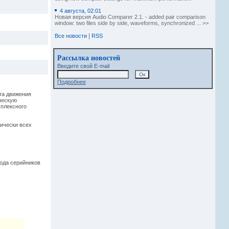
4 августа, 02:01
Новая версия Audio Comparer 2.1. - added pair comparison
window: two files side by side, waveforms, synchronized ... >>
|
Все новости
RSS
Рассылка новостей
Введите свой E-mail
Подробнее
та движения
ческую
мплексного
ически всех
ода серийников