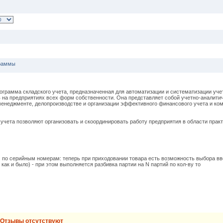
граммы
грамма складского учета, предназначенная для автоматизации и систематизации уче
на предприятиях всех форм собственности. Она представляет собой учетно-аналити
енеджменте, делопроизводстве и организации эффективного финансового учета и ко
ета позволяют организовать и скоординировать работу предприятия в области практ
по серийным номерам: теперь при приходовании товара есть возможность выбора вв
 как и было) - при этом выполняется разбивка партии на N партий по кол-ву то
Отзывы отсутствуют