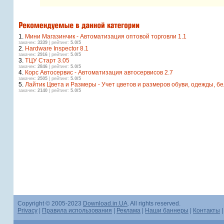
1.
Мини Магазинчик - Автоматизация оптовой торговли 1.1
закачек:
3339
| рейтинг:
5.0/5
2.
Hardware Inspector 8.1
закачек:
2916
| рейтинг:
5.0/5
3.
ТЦУ Старт 3.05
закачек:
2846
| рейтинг:
5.0/5
4.
Корс Автосервис - Автоматизация автосервисов 2.7
закачек:
2505
| рейтинг:
5.0/5
5.
Лайтик Цвета и Размеры - Учет цветов и размеров обуви, одежды, бе
закачек:
2140
| рейтинг:
5.0/5
Copyright © 2005-2023
Download.in.UA
. All rights reserved.
Privacy
|
Правила использования
|
Реклама
|
Наши баннеры
|
Контакты