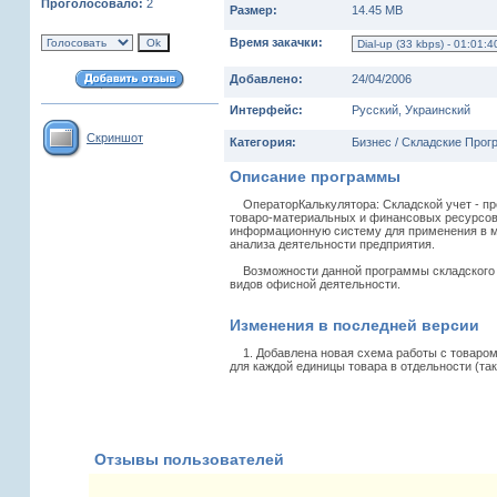
Проголосовало:
2
Размер:
14.45 MB
Время закачки:
Добавлено:
24/04/2006
Интерфейс:
Русский, Украинский
Скриншот
Категория:
Бизнес / Складские Про
Описание программы
ОператорКалькулятора: Складской учет - про
товаро-материальных и финансовых ресурсов 
информационную систему для применения в м
анализа деятельности предприятия.
Возможности данной программы складского уч
видов офисной деятельности.
Изменения в последней версии
1. Добавлена новая схема работы с товаром 
для каждой единицы товара в отдельности (так
Отзывы пользователей