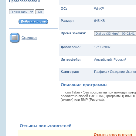
Проголосовало:
0
ОС:
WinXP
Размер:
645 KB
Время закачки:
Скриншот
Добавлено:
17/05/2007
Интерфейс:
Английский, Русский
Категория:
Графика / Создание Иконо
Описание программы
Icon Taker - Это программа при помощи, котор
абсолютно любой EXE-шки (Программы) или DLL
(иконки) или BMP (Рисунка).
Отзывы пользователей
Отзывы отсутствуют