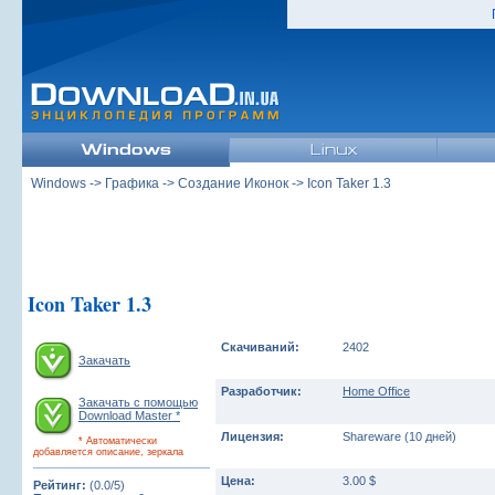
Windows
->
Графика
->
Создание Иконок
-> Icon Taker 1.3
Icon Taker 1.3
Скачиваний:
2402
Закачать
Разработчик:
Home Office
Закачать с помощью
Download Master *
Лицензия:
Shareware (10 дней)
* Автоматически
добавляется описание, зеркала
Цена:
3.00 $
Рейтинг:
(0.0/5)