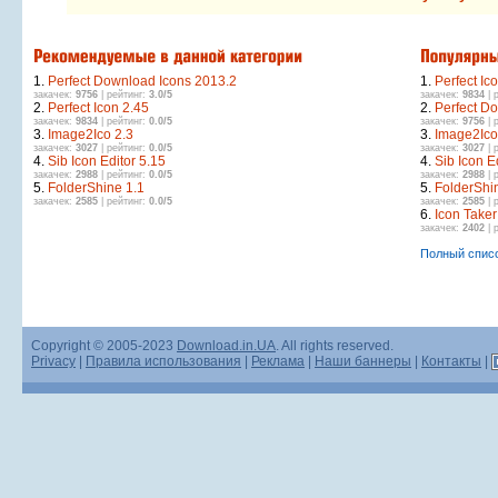
1.
Perfect Download Icons 2013.2
1.
Perfect Ic
закачек:
9756
| рейтинг:
3.0/5
закачек:
9834
| 
2.
Perfect Icon 2.45
2.
Perfect D
закачек:
9834
| рейтинг:
0.0/5
закачек:
9756
| 
3.
Image2Ico 2.3
3.
Image2Ico
закачек:
3027
| рейтинг:
0.0/5
закачек:
3027
| 
4.
Sib Icon Editor 5.15
4.
Sib Icon E
закачек:
2988
| рейтинг:
0.0/5
закачек:
2988
| 
5.
FolderShine 1.1
5.
FolderShi
закачек:
2585
| рейтинг:
0.0/5
закачек:
2585
| 
6.
Icon Taker
закачек:
2402
| 
Полный спис
Copyright © 2005-2023
Download.in.UA
. All rights reserved.
Privacy
|
Правила использования
|
Реклама
|
Наши баннеры
|
Контакты
|