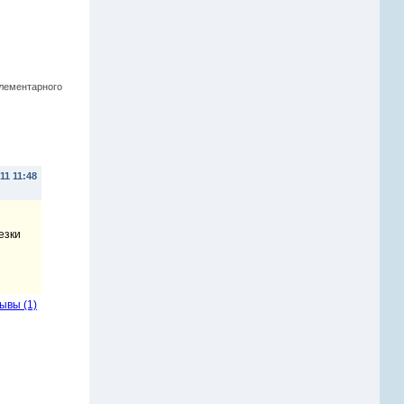
лементарного
11 11:48
езки
ывы (1)