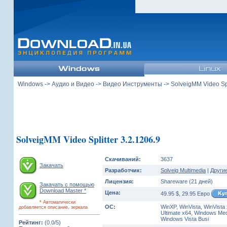
Windows
->
Аудио и Видео
->
Видео Инструменты
-> SolveigMM Video Spl
SolveigMM Video Splitter 3.2.1206.9
Скачиваний:
3637
Закачать
Разработчик:
Solveig Multimedia
|
Други
Лицензия:
Shareware (21 дней)
Закачать с помощью
Download Master *
Цена:
49.95 $, 29.95 Евро
* Автоматически
ОС:
WinXP, WinVista, WinVista
добавляется описание, зеркала
Ultimate x64, Windows Med
Windows Vista Busi
Рейтинг:
(0.0/5)