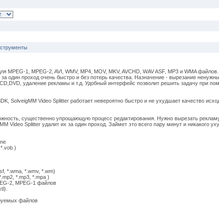
нструменты
 для MPEG-1, MPEG-2, AVI, WMV, MP4, MOV, MKV, AVCHD, WAV ASF, MP3 и WMA файлов.
 за один проход очень быстро и без потерь качества. Назначение - вырезание ненужн
 CD,DVD, удаление рекламы и т.д. Удобный интерфейс позволит решить задачу при по
K, SolveigMM Video Splitter работает невероятно быстро и не ухудшает качество исходн
ожность, существенно упрощающую процесс редактирования. Нужно вырезать рекламу
M Video Splitter удалит их за один проход. Займет это всего пару минут и никакого у
ine
.vob )
, *.wma, *.wmv, *.wm)
mp2, *.mp3, *.mpa )
PEG-2, MPEG-1 файлов
l).
руемых файлов