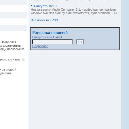
4 августа, 02:01
Новая версия Audio Comparer 2.1. - added pair comparison
window: two files side by side, waveforms, synchronized ... >>
|
Все новости
RSS
Рассылка новостей
Введите свой E-mail
 Позволяет
ых фрагментов,
Подробнее
мощи нескольких
ого сигнала т.к.
 из видео?
худшения