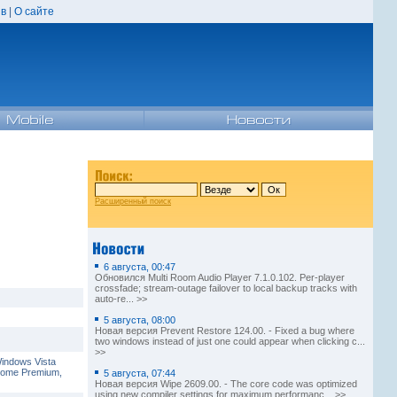
в
|
О сайте
Расширенный поиск
6 августа, 00:47
Обновился Multi Room Audio Player 7.1.0.102. Per-player
crossfade; stream-outage failover to local backup tracks with
auto-re... >>
5 августа, 08:00
Новая версия Prevent Restore 124.00. - Fixed a bug where
two windows instead of just one could appear when clicking c...
>>
Windows Vista
 Home Premium,
5 августа, 07:44
Новая версия Wipe 2609.00. - The core code was optimized
using new compiler settings for maximum performanc... >>