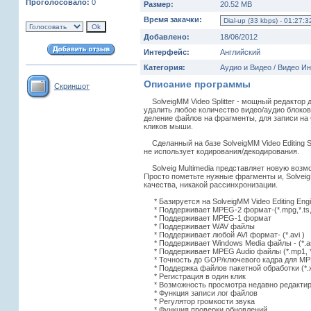
Проголосовало:
0
Размер:
20.52 MB
Время закачки:
Добавлено:
18/06/2012
Интерфейс:
Английский
Категория:
Аудио и Видео / Видео И
Описание программы
Скриншот
SolveigMM Video Splitter - мощный редактор
удалить любое количество видео/аудио блоков
деление файлов на фрагменты, для записи на
кликов мыши.
Сделанный на базе SolveigMM Video Editing SD
не использует кодирования/декодирования.
Solveig Multimedia представляет новую возм
Просто пометьте нужные фрагменты и, SolveigM
качества, никакой рассинхронизации.
* Базируется на SolveigMM Video Editing Eng
* Поддерживает MPEG-2 формат-(*.mpg,*.ts,*
* Поддерживает MPEG-1 формат
* Поддерживает WAV файлы
* Поддерживает любой AVI формат- (*.avi )
* Поддерживает Windows Media файлы - (*.asf
* Поддерживает MPEG Audio файлы (*.mp1, *.
* Точность до GOP/ключевого кадра для M
* Поддержка файлов пакетной обработки (*.xt
* Регистрация в один клик
* Возможность просмотра недавно редакти
* Функция записи лог файлов
* Регулятор громкости звука
* Функция проверки обновлений