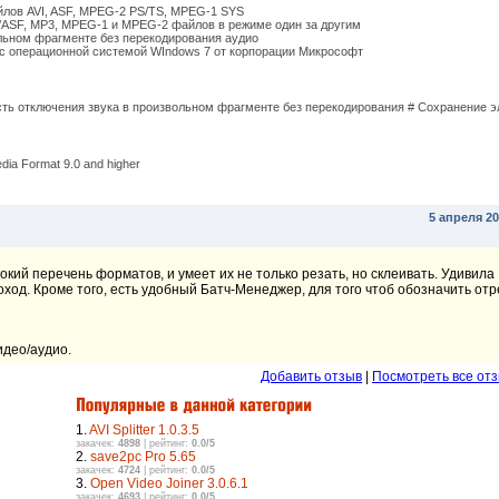
лов AVI, ASF, MPEG-2 PS/TS, MPEG-1 SYS
SF, MP3, MPEG-1 и MPEG-2 файлов в режиме один за другим
ьном фрагменте без перекодирования аудио
 операционной системой WIndows 7 от корпорации Микрософт
ь отключения звука в произвольном фрагменте без перекодирования # Сохранение э
edia Format 9.0 and higher
5 апреля 20
кий перечень форматов, и умеет их не только резать, но склеивать. Удивила
оход. Кроме того, есть удобный Батч-Менеджер, для того чтоб обозначить отр
идео/аудио.
Добавить отзыв
|
Посмотреть все отз
1.
AVI Splitter 1.0.3.5
закачек:
4898
| рейтинг:
0.0/5
2.
save2pc Pro 5.65
закачек:
4724
| рейтинг:
0.0/5
3.
Open Video Joiner 3.0.6.1
закачек:
4693
| рейтинг:
0.0/5