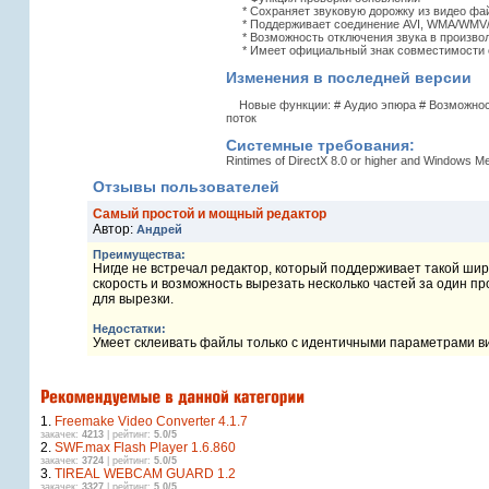
* Сохраняет звуковую дорожку из видео фай
* Поддерживает соединение AVI, WMA/WMV/A
* Возможность отключения звука в произвол
* Имеет официальный знак совместимости с
Изменения в последней версии
Новые функции: # Аудио эпюра # Возможност
поток
Системные требования:
Rintimes of DirectX 8.0 or higher and Windows M
Отзывы пользователей
Самый простой и мощный редактор
Автор:
Андрей
Преимущества:
Нигде не встречал редактор, который поддерживает такой широ
скорость и возможность вырезать несколько частей за один пр
для вырезки.
Недостатки:
Умеет склеивать файлы только с идентичными параметрами в
1.
Freemake Video Converter 4.1.7
закачек:
4213
| рейтинг:
5.0/5
2.
SWF.max Flash Player 1.6.860
закачек:
3724
| рейтинг:
5.0/5
3.
TIREAL WEBCAM GUARD 1.2
закачек:
3327
| рейтинг:
5.0/5