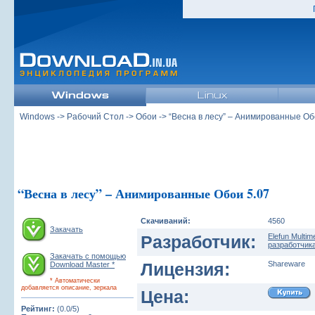
Windows
->
Рабочий Стол
->
Обои
-> “Весна в лесу” – Анимированные Об
“Весна в лесу” – Анимированные Обои 5.07
Скачиваний:
4560
Закачать
Разработчик:
Elefun Multim
разработчика
Закачать с помощью
Лицензия:
Shareware
Download Master *
* Автоматически
добавляется описание, зеркала
Цена:
Рейтинг:
(0.0/5)