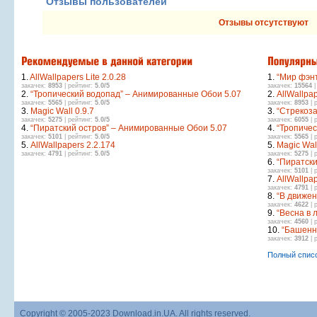
Отзывы пользователей
Отзывы отсутствуют
1.
AllWallpapers Lite 2.0.28
1.
“Мир фэн
закачек:
8953
| рейтинг:
5.0/5
закачек:
15564
|
2.
“Тропический водопад” – Анимированные Обои 5.07
2.
AllWallpap
закачек:
5565
| рейтинг:
5.0/5
закачек:
8953
| 
3.
Magic Wall 0.9.7
3.
“Стрекоз
закачек:
5275
| рейтинг:
5.0/5
закачек:
6055
| 
4.
“Пиратский остров” – Анимированные Обои 5.07
4.
“Тропиче
закачек:
5101
| рейтинг:
5.0/5
закачек:
5565
| 
5.
AllWallpapers 2.2.174
5.
Magic Wall
закачек:
4791
| рейтинг:
5.0/5
закачек:
5275
| 
6.
“Пиратски
закачек:
5101
| 
7.
AllWallpa
закачек:
4791
| 
8.
“В движе
закачек:
4622
| 
9.
“Весна в 
закачек:
4560
| 
10.
“Башенн
закачек:
3912
| 
Полный спис
Copyright © 2005-2023
Download.in.UA
. All rights reserved.