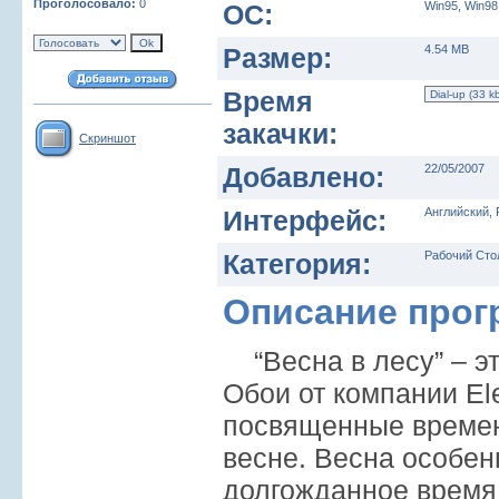
Проголосовало:
0
ОС:
Win95, Win98
Размер:
4.54 MB
Время
закачки:
Скриншот
Добавлено:
22/05/2007
Интерфейс:
Английский, 
Категория:
Рабочий Сто
Описание про
“Весна в лесу” – э
Обои от компании El
посвященные времен
весне. Весна особен
долгожданное время 