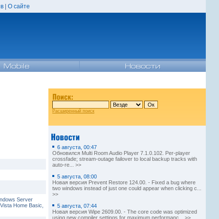
в
|
О сайте
Расширенный поиск
6 августа, 00:47
Обновился Multi Room Audio Player 7.1.0.102. Per-player
crossfade; stream-outage failover to local backup tracks with
auto-re... >>
5 августа, 08:00
Новая версия Prevent Restore 124.00. - Fixed a bug where
two windows instead of just one could appear when clicking c...
>>
indows Server
 Vista Home Basic,
5 августа, 07:44
Новая версия Wipe 2609.00. - The core code was optimized
using new compiler settings for maximum performanc... >>