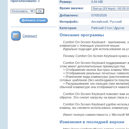
Проголосовало:
0
Размер:
6.84 MB
Время закачки:
Добавлено:
07/05/2026
Интерфейс:
Английский, Русский
Категория:
Рабочий Стол / Другое
Описание программы
Скриншот
Comfort On-Screen Keyboard - приложение, о
клавиатуре с помощью указателя мыши.
Идеально подходит для использования на уль
Почему Comfort On-Screen Keyboard нужен 
Comfort On-Screen Keyboard поддерживает вс
этом имеет дополнительные преимущества:
+ Отображение иконок быстрых клавиш Wind
+ Отображение реальных печатных символов 
+ Изменение вида клавиатуры (расположение,
готовых шаблонов (без необходимости покупки
+ Раскрашивание зон пальцев (при желании) 
обычной клавиатуре она отображается нажатой
Comfort On-Screen Keyboard поможет вам кон
обратно. Это снизит нагрузку на ваши глаза и
Comfort On-Screen Keyboard удобно использ
клавиш, вы сможете использовать клавиатуру
Имеет полную совместимость с Microsoft Wind
Изменения в последней версии
https://www.comfortsoftware.com/on-screen-key