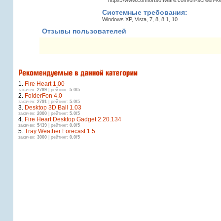
Системные требования:
Windows XP, Vista, 7, 8, 8.1, 10
Отзывы пользователей
1.
Fire Heart 1.00
закачек:
2799
| рейтинг:
5.0/5
2.
FolderFon 4.0
закачек:
2791
| рейтинг:
5.0/5
3.
Desktop 3D Ball 1.03
закачек:
2000
| рейтинг:
5.0/5
4.
Fire Heart Desktop Gadget 2.20.134
закачек:
5439
| рейтинг:
0.0/5
5.
Tray Weather Forecast 1.5
закачек:
3000
| рейтинг:
0.0/5