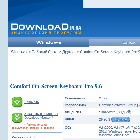
Windows
->
Рабочий Стол
->
Другое
-> Comfort On-Screen Keyboard Pro 9
Comfort On-Screen Keyboard Pro 9.6
Скачиваний:
2755
Закачать
Разработчик:
Comfort Software Group
|
Лицензия:
Shareware (30 дней)
Закачать с помощью
Download Master *
Цена:
29.95 $
* Автоматически
ОС:
Win2000, WinXP, Win7 x32
добавляется описание, зеркала
2012, Windows Tablet PC E
Windows Vista Hom
Рейтинг:
(0.0/5)