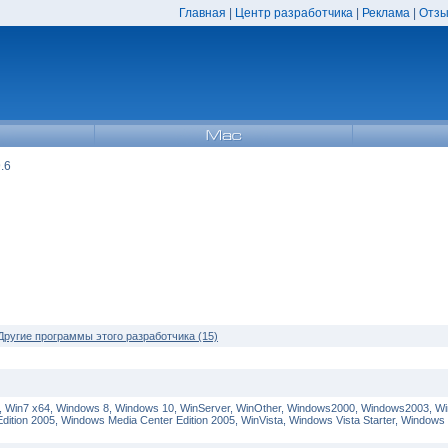
Главная
|
Центр разработчика
|
Реклама
|
Отзы
.6
Другие программы этого разработчика (15)
, Win7 x64, Windows 8, Windows 10, WinServer, WinOther, Windows2000, Windows2003, W
dition 2005, Windows Media Center Edition 2005, WinVista, Windows Vista Starter, Windows