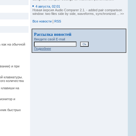
4 августа, 02:01
Новая версия Audio Comparer 2.1. - added pair comparison
window: two files side by side, waveforms, synchronized ... >>
|
Все новости
RSS
Рассылка новостей
Введите свой E-mail
 как на обычной
Подробнее
вании) и при
ой клавиатуры.
ого количества
и клавиши на
монитор и
очник быстрых