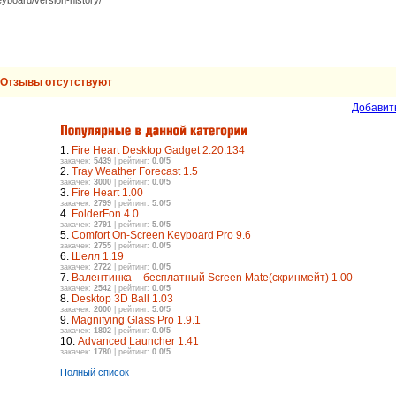
Отзывы отсутствуют
Добавит
1.
Fire Heart Desktop Gadget 2.20.134
закачек:
5439
| рейтинг:
0.0/5
2.
Tray Weather Forecast 1.5
закачек:
3000
| рейтинг:
0.0/5
3.
Fire Heart 1.00
закачек:
2799
| рейтинг:
5.0/5
4.
FolderFon 4.0
закачек:
2791
| рейтинг:
5.0/5
5.
Comfort On-Screen Keyboard Pro 9.6
закачек:
2755
| рейтинг:
0.0/5
6.
Шелл 1.19
закачек:
2722
| рейтинг:
0.0/5
7.
Валентинка – бесплатный Screen Mate(скринмейт) 1.00
закачек:
2542
| рейтинг:
0.0/5
8.
Desktop 3D Ball 1.03
закачек:
2000
| рейтинг:
5.0/5
9.
Magnifying Glass Pro 1.9.1
закачек:
1802
| рейтинг:
0.0/5
10.
Advanced Launcher 1.41
закачек:
1780
| рейтинг:
0.0/5
Полный список