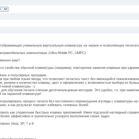
тображающее уникальную виртуальную клавиатуру на экране и позволяющее печатать
трамобильных компьютерах (Ultra Mobile PC, UMPC).
именно вам?
е свойства обычной клавиатуры (например, повторение нажатия клавиши при удержи
ows и популярных программ.
при любом языке ввода, что позволяет печатать текст без имеющейся локализованн
 размер и количество клавиш; цвет и оформление) с возможностью выбора из больш
 новой клавиатуры :-)
для обучения печати слепым десятипальцевым методом. Это удобно, т.к. при нажати
 на экранной клавиатуре!
тролировать процесс печати без постоянного перемещения взгляда с клавиатуры на 
 шею, и как результат поможет избежать головных болей.
овать как справочник быстрых клавиш приложений. Имея под рукой наглядный справ
 более эффективно и значительно ускорите выполнение своих задач.
ows Vista, XP, 7 и 8.
board/version-history/