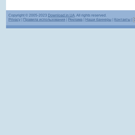
Copyright © 2005-2023
Download.in.UA
. All rights reserved.
Privacy
|
Правила использования
|
Реклама
|
Наши баннеры
|
Контакты
|