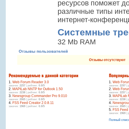
ресурсов поможет до
различные типы инт
интернет-конференц
Системные тре
32 Mb RAM
Отзывы пользователей
Отзывы отсутствуют
1.
Web Forum Reader 3.0
1.
Web Forum
закачек:
2257
| рейтинг:
0.0/5
закачек:
2297
| 
2.
MAPILab NNTP for Outlook 1.50
2.
Web Foru
закачек:
2238
| рейтинг:
0.0/5
закачек:
2257
| 
3.
Newsgroup Commander Pro 9.010
3.
MAPILab N
закачек:
2065
| рейтинг:
0.0/5
закачек:
2238
| 
4.
FSS Feed Creator 2.0.8.11
4.
Newsgrou
закачек:
1969
| рейтинг:
0.0/5
закачек:
2065
| 
5.
FSS Feed 
закачек:
1969
| 
Полный спис