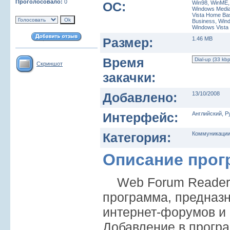
Проголосовало:
0
ОС:
Win98, WinME,
Windows Media 
Vista Home Ba
Business, Wind
Windows Vista
Размер:
1.46 MB
Время
Скриншот
закачки:
Добавлено:
13/10/2008
Интерфейс:
Английский, Р
Категория:
Коммуникации
Описание про
Web Forum Reader -
программа, предназ
интернет-форумов и
Добавление в прогр