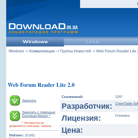
Windows
->
Коммуникации
->
Группы Новостей
-> Web Forum Reader Lite 
Web Forum Reader Lite 2.0
Скачиваний:
2297
Закачать
Разработчик:
ChemTable Sof
Закачать с помощью
Лицензия:
Freeware
Download Master *
* Автоматически
добавляется описание, зеркала
Цена:
Рейтинг:
(0.0/5)