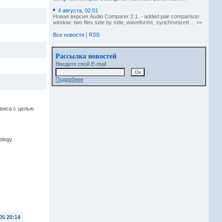
4 августа, 02:01
Новая версия Audio Comparer 2.1. - added pair comparison
window: two files side by side, waveforms, synchronized ... >>
|
Все новости
RSS
Рассылка новостей
Введите свой E-mail
Подробнее
рвиса с целью
ology
05 20:14