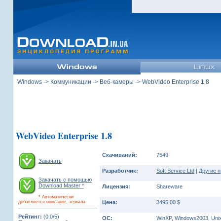
Windows
->
Коммуникации
->
Веб-камеры
-> WebVideo Enterprise 1.8
WebVideo Enterprise 1.8
Скачиваний:
7549
Закачать
Разработчик:
Soft Service Ltd
|
Другие п
Закачать с помощью
Download Master *
Лицензия:
Shareware
* Автоматически
добавляется описание, зеркала
Цена:
3495.00 $
Рейтинг:
(0.0/5)
ОС:
WinXP, Windows2003, Unix