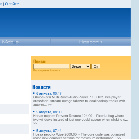
в
|
О сайте
Расширенный поиск
6 августа, 00:47
Обновился Multi Room Audio Player 7.1.0.102. Per-player
crossfade; stream-outage failover to local backup tracks with
auto-re... >>
5 августа, 08:00
Новая версия Prevent Restore 124.00. - Fixed a bug where
two windows instead of just one could appear when clicking c...
>>
5 августа, 07:44
Новая версия Wipe 2609.00. - The core code was optimized
using new compiler settings for maximum performanc... >>