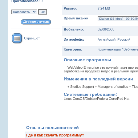
Проголосовало:
0
Размер:
7.24 MB
Время закачки:
Добавлено:
02/08/2005
Скриншот
Интерфейс:
Английский, Русский
Категория:
Коммуникации / Веб-кам
Описание программы
WebVideo Enterprise это полный пакет прогр
заработка на продажах видео в реальном вре
Изменения в последней версии
+ Studios Support + Managers of studios + Tips 
Системные требования:
Linux CentOS/Debian/Fedora Core/Red Hat
Отзывы пользователей
Где и как скачать программму?