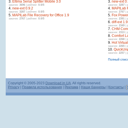
3.
Eltima Serial Splitter Mobile 3.0
3.
new-ext 0.
закачек:
3696
| рейтинг:
0.0/5
закачек:
3287
| 
4.
new-ext 0.9.2
4.
MAPILab Fi
закачек:
3287
| рейтинг:
0.0/5
закачек:
2767
| 
5.
MAPILab File Recovery for Office 1.9
5.
Fox Power 
закачек:
2767
| рейтинг:
0.0/5
закачек:
2391
| 
6.
diff-ext 1.9
закачек:
2349
| 
7.
CHM Comp
закачек:
2313
| 
8.
Comfort L
закачек:
2268
| 
9.
Hot Virtua
закачек:
2265
| 
10.
QuickUnp
закачек:
2257
| 
Полный спис
Copyright © 2005-2023
Download.in.UA
. All rights reserved.
Privacy
|
Правила использования
|
Реклама
|
Наши баннеры
|
Контакты
|