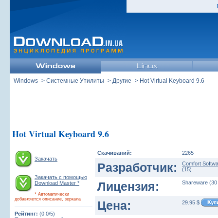
Windows
->
Системные Утилиты
->
Другие
-> Hot Virtual Keyboard 9.6
Hot Virtual Keyboard 9.6
Скачиваний:
2265
Закачать
Разработчик:
Comfort Softw
(15)
Закачать с помощью
Лицензия:
Shareware (30
Download Master *
* Автоматически
добавляется описание, зеркала
Цена:
29.95 $
Рейтинг:
(0.0/5)