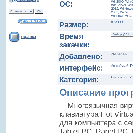
Проголосовало:
0
ОС:
Win2000, WinX
WinServer, Wi
2012, Windows 
2005, WinVista
Windows Vist
Размер:
9.64 MB
Время
Скриншот
закачки:
Добавлено:
24/05/2026
Интерфейс:
Английский, Р
Категория:
Системные Ут
Описание про
Многоязычная вирт
клавиатура Hot Virtu
для компьютера с с
Tablet PC, Panel PC, 