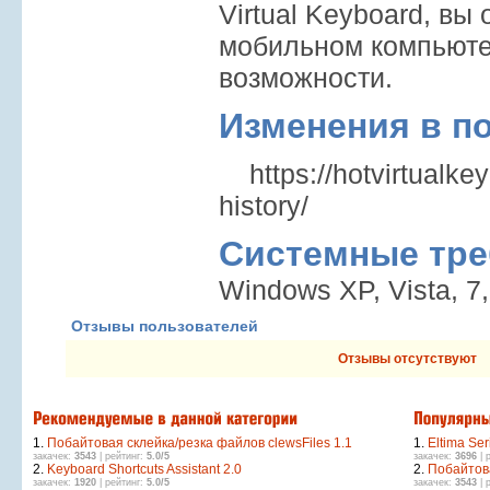
Virtual Keyboard, вы
мобильном компьют
возможности.
Изменения в п
https://hotvirtualke
history/
Системные тре
Windows XP, Vista, 7, 
Отзывы пользователей
Отзывы отсутствуют
1.
Побайтовая склейка/резка файлов clewsFiles 1.1
1.
Eltima Seri
закачек:
3543
| рейтинг:
5.0/5
закачек:
3696
| 
2.
Keyboard Shortcuts Assistant 2.0
2.
Побайтова
закачек:
1920
| рейтинг:
5.0/5
закачек:
3543
| 