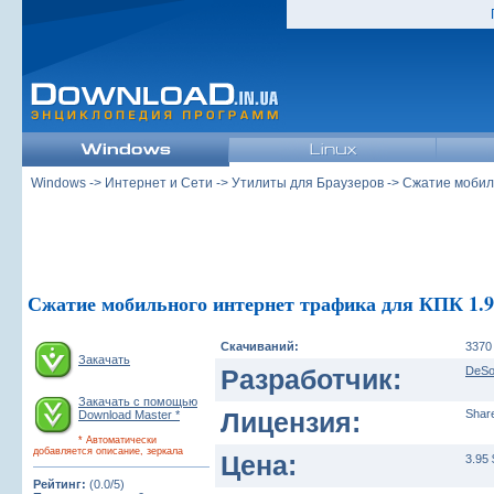
Windows
->
Интернет и Сети
->
Утилиты для Браузеров
-> Сжатие мобил
Сжатие мобильного интернет трафика для КПК 1.9
Скачиваний:
3370
Закачать
Разработчик:
DeSo
Закачать с помощью
Лицензия:
Shar
Download Master *
* Автоматически
добавляется описание, зеркала
Цена:
3.95 
Рейтинг:
(0.0/5)