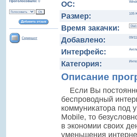
Проголосовало:
0
ОС:
Wind
Размер:
105 
Время закачки:
Добавлено:
09/1
Скриншот
Интерфейс:
Англ
Категория:
Инте
Описание про
Если Вы постоянно
беспроводный интер
коммуникатора под 
Mobile, то безуслов
в экономии своих ден
уменьшения интернет