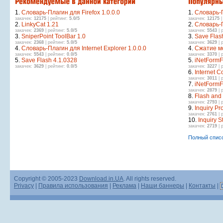
1.
Словарь-Плагин для Firefox 1.0.0.0
1.
Словарь-П
закачек:
12175
| рейтинг:
5.0/5
закачек:
12175
|
2.
LinkyCat 1.21
2.
Словарь-П
закачек:
2369
| рейтинг:
5.0/5
закачек:
5543
| 
3.
SniperPoint ToolBar 1.0
3.
Save Flas
закачек:
2368
| рейтинг:
5.0/5
закачек:
3629
| 
4.
Словарь-Плагин для Internet Explorer 1.0.0.0
4.
Сжатие м
закачек:
5543
| рейтинг:
0.0/5
закачек:
3370
| 
5.
Save Flash 4.1.0328
5.
iNetFormFi
закачек:
3629
| рейтинг:
0.0/5
закачек:
3227
| 
6.
Internet Co
закачек:
3011
| 
7.
iNetFormFi
закачек:
2879
| 
8.
Flash and
закачек:
2793
| 
9.
Inquiry Pr
закачек:
2761
| 
10.
Inquiry 
закачек:
2719
| 
Полный спис
Copyright © 2005-2023
Download.in.UA
. All rights reserved.
Privacy
|
Правила использования
|
Реклама
|
Наши баннеры
|
Контакты
|