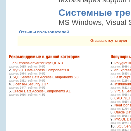
Системные тре
MS Windows, Visual S
Отзывы пользователей
Отзывы отсутствуют
1.
dbExpress driver for MySQL 6.3
1.
Polyglot 3
закачек:
5695
| рейтинг:
5.0/5
закачек:
6099
| 
2.
MySQL Data Access Components 8.1
2.
dbExpress
закачек:
2974
| рейтинг:
5.0/5
закачек:
5695
| 
3.
SQL Server Data Access Components 6.8
3.
FastScript
закачек:
2831
| рейтинг:
5.0/5
закачек:
5119
| 
4.
License&Security 1.37
4.
Instrument
закачек:
2447
| рейтинг:
5.0/5
закачек:
4621
| 
5.
Oracle Data Access Components 9.1
5.
Virtual Ser
закачек:
3066
| рейтинг:
4.3/5
закачек:
4066
| 
6.
CAD .NET:
закачек:
4025
| 
7.
Neat Icons
закачек:
3170
| 
8.
Oracle Da
закачек:
3066
| 
9.
MySQL Da
закачек:
2974
| 
10.
SQL Serv
закачек:
2831
| 