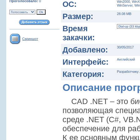
Проголосовало:
0
ОС:
Win2000, WinX
WinServer, Win
Размер:
28.08 MB
Время
закачки:
Скриншот
Добавлено:
30/05/2017
Интерфейс:
Английский
Категория:
Разработчику 
Описание про
CAD .NET – это биб
позволяющая специа
среде .NET (C#, VB.
обеспечение для ра
К ее основным фун