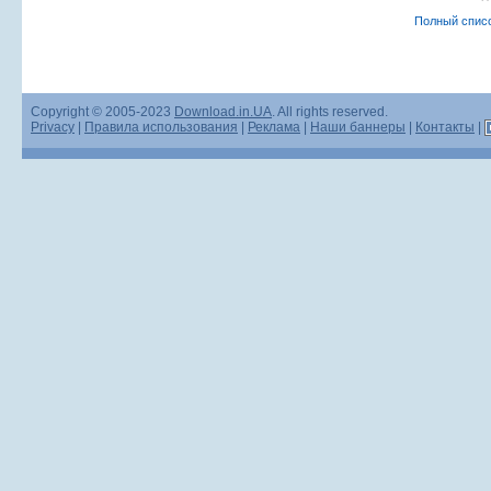
Полный спис
Copyright © 2005-2023
Download.in.UA
. All rights reserved.
Privacy
|
Правила использования
|
Реклама
|
Наши баннеры
|
Контакты
|