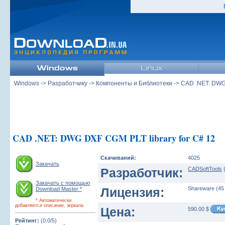
Windows
->
Разработчику
->
Компоненты и Библиотеки
-> CAD .NET: DWG 
CAD .NET: DWG DXF CGM PLT library for C# 12
Скачиваний:
4025
Закачать
Разработчик:
CADSoftTools
Закачать с помощью
Лицензия:
Shareware (45
Download Master *
* Автоматически
добавляется описание, зеркала
Цена:
590.00 $
Рейтинг:
(0.0/5)