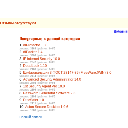
Отзывы отсутствуют
Добавит
1.
diProtector 1.3
закачек:
3969
| рейтинг:
0.0/5
2.
diPacker 1.4
закачек:
3806
| рейтинг:
0.0/5
3.
IE Internet Security 10.0
закачек:
2647
| рейтинг:
0.0/5
4.
DeadLock 1.10
закачек:
2463
| рейтинг:
5.0/5
5.
Шифровальщик 3 (ГОСТ 28147-89) FreeWare.(WIN) 3.0
закачек:
2414
| рейтинг:
0.0/5
6.
Advanced Security Administrator 14.0
закачек:
2402
| рейтинг:
0.0/5
7.
1st Security Agent Pro 10.0
закачек:
2399
| рейтинг:
0.0/5
8.
Password Generator Software 2.3
закачек:
2303
| рейтинг:
0.0/5
9.
DiscSafer 1.0
закачек:
2111
| рейтинг:
0.0/5
10.
Aston Secure Desktop 1.9.6
закачек:
1960
| рейтинг:
0.0/5
Полный список