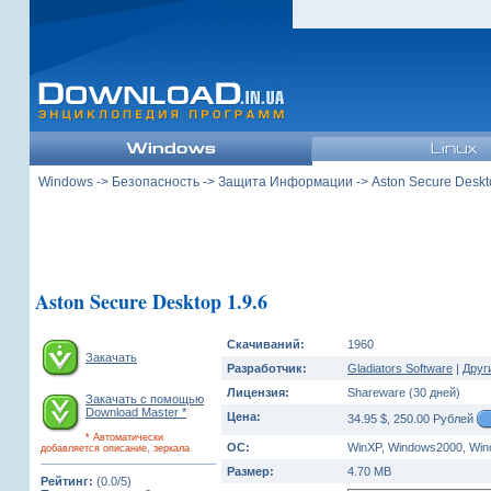
Windows
->
Безопасность
->
Защита Информации
-> Aston Secure Deskt
Aston Secure Desktop 1.9.6
Скачиваний:
1960
Закачать
Разработчик:
Gladiators Software
|
Друг
Лицензия:
Shareware (30 дней)
Закачать с помощью
Download Master *
Цена:
34.95 $, 250.00 Рублей
* Автоматически
ОС:
WinXP, Windows2000, Win
добавляется описание, зеркала
Размер:
4.70 MB
Рейтинг:
(0.0/5)