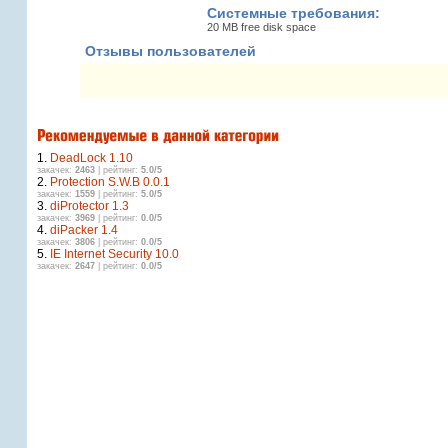
Системные требования:
20 MB free disk space
Отзывы пользователей
1.
DeadLock 1.10
закачек:
2463
| рейтинг:
5.0/5
2.
Protection S.W.B 0.0.1
закачек:
1559
| рейтинг:
5.0/5
3.
diProtector 1.3
закачек:
3969
| рейтинг:
0.0/5
4.
diPacker 1.4
закачек:
3806
| рейтинг:
0.0/5
5.
IE Internet Security 10.0
закачек:
2647
| рейтинг:
0.0/5