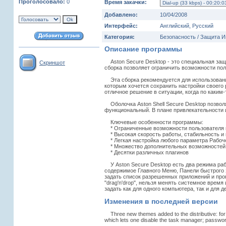
Проголосовало:
0
Время закачки:
Добавлено:
10/04/2008
Интерфейс:
Английский, Русский
Категория:
Безопасность / Защита 
Описание программы
Aston Secure Desktop - это специальная защищ
Скриншот
сборка позволяет ограничить возможности по
Эта сборка рекомендуется для использования
которым хочется сохранить настройки своего р
отличное решение в ситуации, когда по каким
Оболочка Aston Shell Secure Desktop позвол
функциональный. В плане привлекательности и
Ключевые особенности программы:
* Ограниченные возможности пользователя в
* Высокая скорость работы, стабильность и
* Легкая настройка любого параметра Рабоче
* Множество дополнительных возможностей (
* Десятки различных плагинов
У Aston Secure Desktop есть два режима раб
содержимое Главного Меню, Панели быстрого з
задать список разрешенных приложений и про
"drag'n'drop", нельзя менять системное время
задать как для одного компьютера, так и для 
Изменения в последней версии
Three new themes added to the distributive: for a
which lets one disable the task manager; password