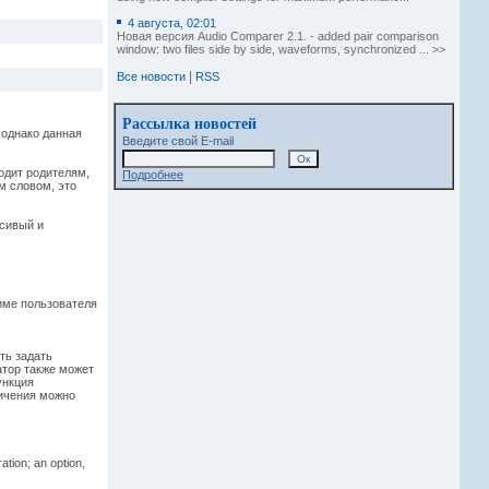
4 августа, 02:01
Новая версия Audio Comparer 2.1. - added pair comparison
window: two files side by side, waveforms, synchronized ... >>
|
Все новости
RSS
Рассылка новостей
 однако данная
Введите свой E-mail
одит родителям,
Подробнее
им словом, это
асивый и
име пользователя
ть задать
атор также может
ункция
ничения можно
ation; an option,