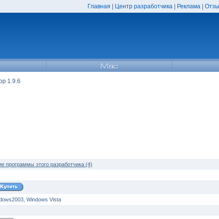
Главная
|
Центр разработчика
|
Реклама
|
Отзы
op 1.9.6
ие программы этого разработчика (4)
dows2003, Windows Vista