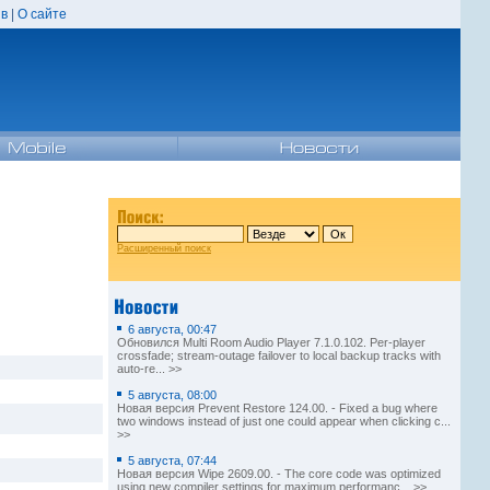
в
|
О сайте
Расширенный поиск
6 августа, 00:47
Обновился Multi Room Audio Player 7.1.0.102. Per-player
crossfade; stream-outage failover to local backup tracks with
auto-re... >>
5 августа, 08:00
Новая версия Prevent Restore 124.00. - Fixed a bug where
two windows instead of just one could appear when clicking c...
>>
5 августа, 07:44
Новая версия Wipe 2609.00. - The core code was optimized
using new compiler settings for maximum performanc... >>