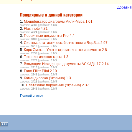
Добавит
1.
Модификатор диаграмм Мили-Мура 1.01
закачек:
4280
| рейтинг:
5.0/5
2.
Flashnote 4.81
закачек:
4024
| рейтинг:
5.0/5
3.
Первичные документы Pro 4.4
закачек:
3400
| рейтинг:
5.0/5
4.
Система статистической отчетности RepStat 2.97
закачек:
3218
| рейтинг:
5.0/5
5.
Корс Смета - Учет в строительстве и ремонте 2.8
закачек:
2996
| рейтинг:
5.0/5
6.
Технологическая карта 1.3
закачек:
2876
| рейтинг:
0.0/5
7.
Входящие Исходящие документы АСКИДL 17.2.14
закачек:
2815
| рейтинг:
0.0/5
8.
Form Filler Pilot 2.10
закачек:
2641
| рейтинг:
0.0/5
9.
Командировка (Украина) 1.3
закачек:
2421
| рейтинг:
0.0/5
10.
Платежное поручение (Украина) 2.37
закачек:
2341
| рейтинг:
0.0/5
Полный список
|