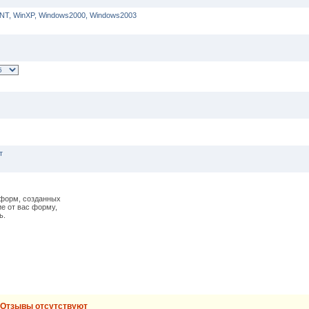
nNT, WinXP, Windows2000, Windows2003
т
я форм, созданных
ие от вас форму,
ь.
Отзывы отсутствуют