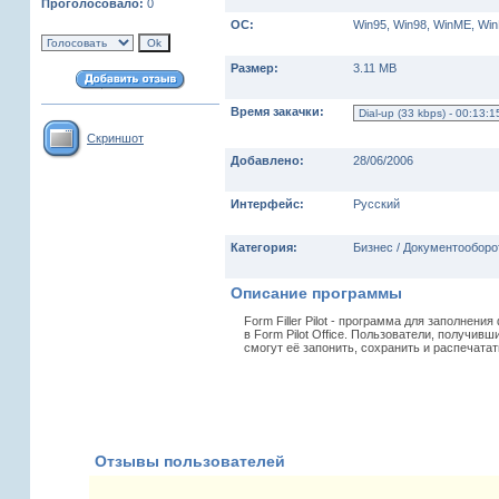
Проголосовало:
0
ОС:
Win95, Win98, WinME, Wi
Размер:
3.11 MB
Время закачки:
Скриншот
Добавлено:
28/06/2006
Интерфейс:
Русский
Категория:
Бизнес / Документооборо
Описание программы
Form Filler Pilot - программа для заполнени
в Form Pilot Office. Пользователи, получивш
смогут её запонить, сохранить и распечатат
Отзывы пользователей