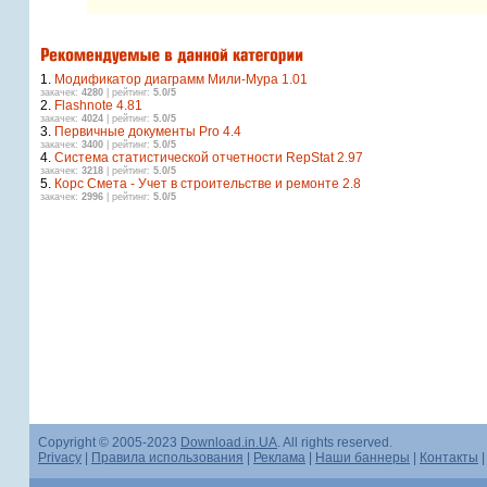
1.
Модификатор диаграмм Мили-Мура 1.01
закачек:
4280
| рейтинг:
5.0/5
2.
Flashnote 4.81
закачек:
4024
| рейтинг:
5.0/5
3.
Первичные документы Pro 4.4
закачек:
3400
| рейтинг:
5.0/5
4.
Система статистической отчетности RepStat 2.97
закачек:
3218
| рейтинг:
5.0/5
5.
Корс Смета - Учет в строительстве и ремонте 2.8
закачек:
2996
| рейтинг:
5.0/5
Copyright © 2005-2023
Download.in.UA
. All rights reserved.
Privacy
|
Правила использования
|
Реклама
|
Наши баннеры
|
Контакты