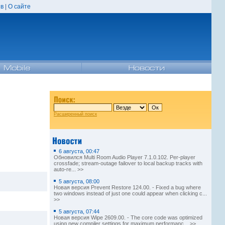
в
|
О сайте
Расширенный поиск
6 августа, 00:47
Обновился Multi Room Audio Player 7.1.0.102. Per-player
crossfade; stream-outage failover to local backup tracks with
auto-re... >>
5 августа, 08:00
Новая версия Prevent Restore 124.00. - Fixed a bug where
two windows instead of just one could appear when clicking c...
>>
5 августа, 07:44
Новая версия Wipe 2609.00. - The core code was optimized
using new compiler settings for maximum performanc... >>