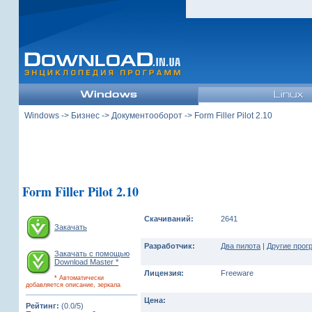
Windows
->
Бизнес
->
Документооборот
-> Form Filler Pilot 2.10
Form Filler Pilot 2.10
Скачиваний:
2641
Закачать
Разработчик:
Два пилота
|
Другие прог
Закачать с помощью
Download Master *
Лицензия:
Freeware
* Автоматически
добавляется описание, зеркала
Цена:
Рейтинг:
(0.0/5)